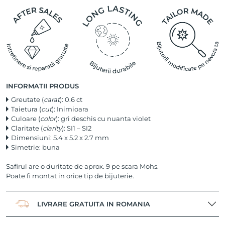
INFORMATII PRODUS
Greutate (
carat
): 0.6 ct
Taietura (
cut
): Inimioara
Culoare (
color
): gri deschis cu nuanta violet
Claritate (
clarity
): SI1 – SI2
Dimensiuni: 5.4 x 5.2 x 2.7 mm
Simetrie: buna
Safirul are o duritate de aprox. 9 pe scara Mohs.
Poate fi montat in orice tip de bijuterie.
LIVRARE GRATUITA IN ROMANIA