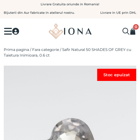
Skip
Livrare Gratuita oriunde in Romania!
to
Bijuterii din Aur fabricate in atelierul nostru.
Livrare in UE prin DHL
content
0
Prima pagina
/
Fara categorie
/ Safir Natural 50 SHADES OF GREY cu
Taietura Inimioara, 0.6 ct
Stoc epuizat