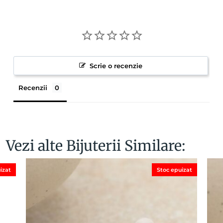
Scrie o recenzie
Recenzii
Vezi alte Bijuterii Similare:
izat
Stoc epuizat