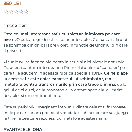
350
LEI
DESCRIERE
Este cel mai interesant safir cu taietura inimioara pe care il
avem.
O culoare gri deschis, cu nuante violet. Culoarea safirului
se schimba din gri pal spre violet, in functie de unghiul din care
il privesti.
Visurile nu se fabrica niciodata in serie si nici pietrele naturale!
De aceea cautam intotdeauna Pietre Naturale cu “caracter” pe
care ti le aducem in aceasta rubrica speciala IONA.
Ce ne place
la acest safir este chiar caracterul lui schimbator, e o
metafora pentru transformarile prin care trece o inima:
de la
gri-ul de zi cu zi, de la monotonie, la o stare speciala, o licarire
de violet si un sentiment nou.
Este superb! Ni-l imaginam intr-unul dintre cele mai frumoase
inele pe care le-am proiectat vreodata si chiar speram sa ajunga
la tine, la cea care rezonezi cu metafora acestei inimi.
AVANTAJELE IONA