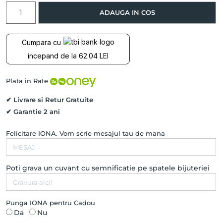
Cantitate
ADAUGA IN COS
Pandantiv
PISCIS
cu
Cumpara cu
Acvamarin,
incepand de la 62.04 LEI
Aur
Galben
14K
Plata in Rate
✔ Livrare si Retur Gratuite
✔ Garantie 2 ani
Felicitare IONA. Vom scrie mesajul tau de mana
Poti grava un cuvant cu semnificatie pe spatele bijuteriei
Punga IONA pentru Cadou
Da
Nu