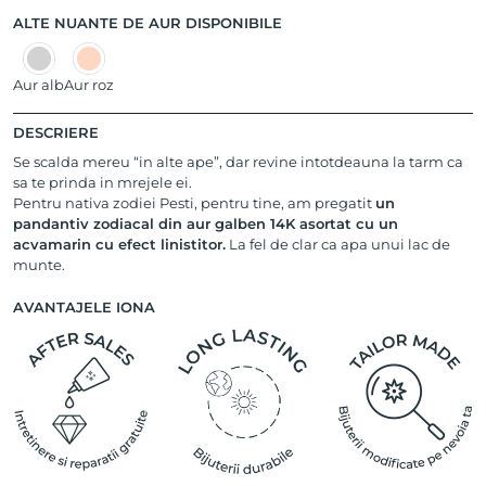
ALTE NUANTE DE AUR DISPONIBILE
Aur alb
Aur roz
DESCRIERE
Se scalda mereu “in alte ape”, dar revine intotdeauna la tarm ca
sa te prinda in mrejele ei.
Pentru nativa zodiei Pesti, pentru tine, am pregatit
un
pandantiv zodiacal din aur galben 14K asortat cu un
acvamarin cu efect linistitor.
La fel de clar ca apa unui lac de
munte.
AVANTAJELE IONA