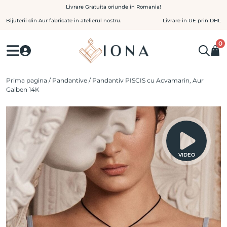
Skip
Livrare Gratuita oriunde in Romania!
to
Bijuterii din Aur fabricate in atelierul nostru.
Livrare in UE prin DHL
content
0
Prima pagina
/
Pandantive
/ Pandantiv PISCIS cu Acvamarin, Aur
Galben 14K
VIDEO