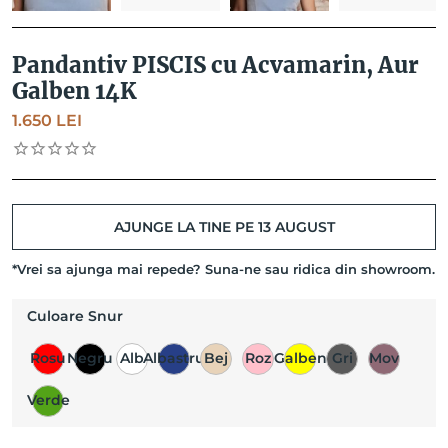
Pandantiv PISCIS cu Acvamarin, Aur
Galben 14K
1.650
LEI
AJUNGE LA TINE PE 13 AUGUST
*Vrei sa ajunga mai repede? Suna-ne sau ridica din showroom.
Culoare Snur
Rosu
Negru
Alb
Albastru
Bej
Roz
Galben
Gri
Mov
Verde