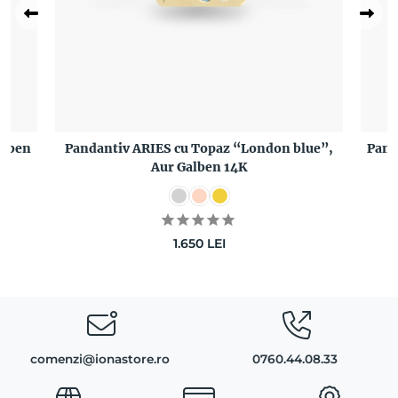
alben
Pandantiv ARIES cu Topaz “London blue”,
Pand
Aur Galben 14K
1.650
LEI
comenzi@ionastore.ro
0760.44.08.33