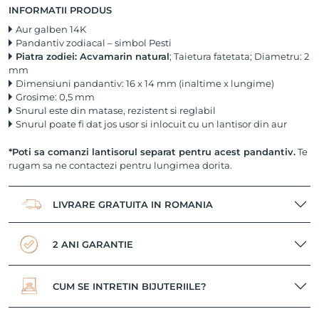
INFORMATII PRODUS
Aur galben 14K
Pandantiv zodiacal – simbol Pesti
Piatra zodiei: Acvamarin natural
; Taietura fatetata; Diametru: 2
mm
Dimensiuni pandantiv: 16 x 14 mm (inaltime x lungime)
Grosime: 0,5 mm
Snurul este din matase, rezistent si reglabil
Snurul poate fi dat jos usor si inlocuit cu un lantisor din aur
*Poti sa comanzi lantisorul separat pentru acest pandantiv.
Te
rugam sa ne contactezi pentru lungimea dorita.
LIVRARE GRATUITA IN ROMANIA
2 ANI GARANTIE
CUM SE INTRETIN BIJUTERIILE?