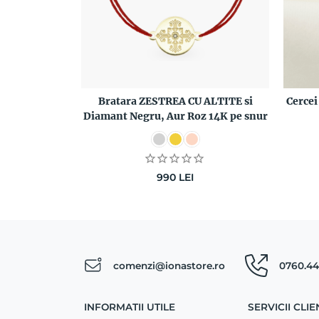
Bratara ZESTREA CU ALTITE si
Cerce
Diamant Negru, Aur Roz 14K pe snur
990
LEI
comenzi@ionastore.ro
0760.44
INFORMATII UTILE
SERVICII CLIE