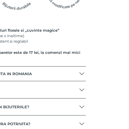
uri florale si „cuvinte magice”
e x inaltime)
tent si reglabil
oarelor este de 17 lei, la comenzi mai mici
ITA IN ROMANIA
N BIJUTERIILE?
RA POTRIVITA?