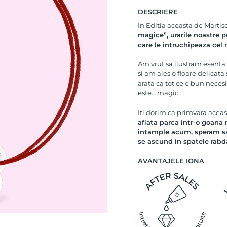
DESCRIERE
In Editia aceasta de Martis
magice”, urarile noastre p
care le intruchipeaza cel
Am vrut sa ilustram esent
si am ales o floare delicata
arata ca tot ce e bun necesi
este… magic.
Iti dorim ca primvara aceast
aflata parca intr-o goana 
intample acum, speram sa-t
se ascund in spatele rabda
AVANTAJELE IONA