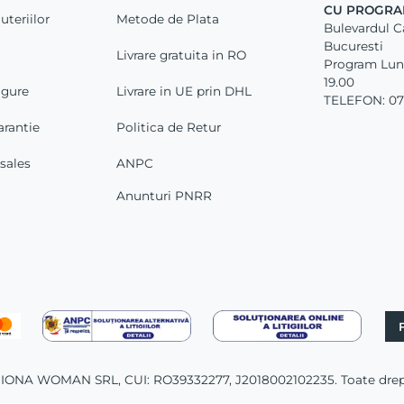
CU PROGRA
uteriilor
Metode de Plata
Bulevardul Car
Bucuresti
Livrare gratuita in RO
Program Luni 
19.00
igure
Livrare in UE prin DHL
TELEFON: 07
arantie
Politica de Retur
-sales
ANPC
Anunturi PNRR
 IONA WOMAN SRL, CUI: RO39332277, J2018002102235. Toate dreptu