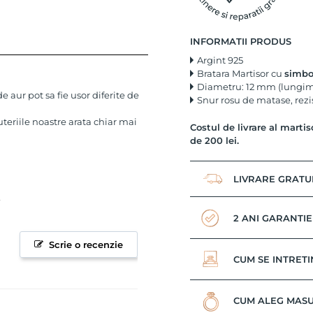
INFORMATII PRODUS
Argint 925
Bratara Martisor cu
simbol
Diametru: 12 mm (lungim
 aur pot sa fie usor diferite de
Snur rosu de matase, rezis
uteriile noastre arata chiar mai
Costul de livrare al martis
de 200 lei.
LIVRARE GRATU
2 ANI GARANTIE
Scrie o recenzie
CUM SE INTRETI
CUM ALEG MASU