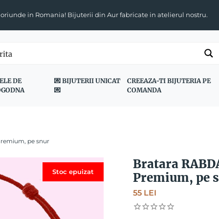
 oriunde in Romania! Bijuterii din Aur fabricate in atelierul nostru.
ELE DE
💌 BIJUTERII UNICAT
CREEAZA-TI BIJUTERIA PE
OGODNA
💌
COMANDA
Premium, pe snur
Bratara RABD
Stoc epuizat
Premium, pe 
55
LEI