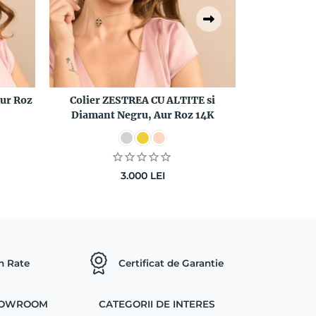
ur Roz
Colier ZESTREA CU ALTITE si
Pandantiv 
Diamant Negru, Aur Roz 14K
Diamant 
3.000
LEI
in Rate
Certificat de Garantie
SHOWROOM
CATEGORII DE INTERES