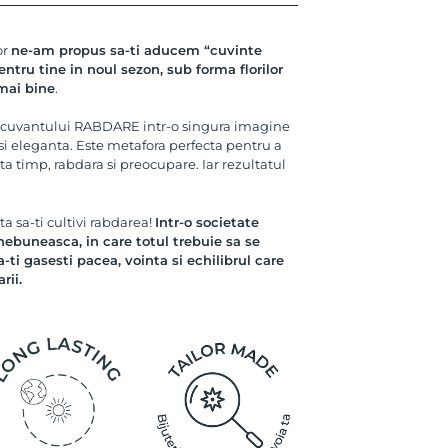
or
ne-am propus sa-ti aducem “cuvinte
entru tine in noul sezon, sub forma florilor
 mai bine
.
a cuvantului RABDARE intr-o singura imagine
 si eleganta. Este metafora perfecta pentru a
ta timp, rabdara si preocupare. Iar rezultatul
a sa-ti cultivi rabdarea!
Intr-o societate
nebuneasca, in care totul trebuie sa se
i gasesti pacea, vointa si echilibrul care
rii.