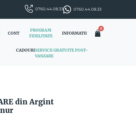
0760.44.08.33
0760.44.08.33
0
PROGRAM
CONT
INFORMATII
FIDELITATE
CADOURI
SERVICII GRATUITE POST-
VANZARE
ARE din Argint
snur