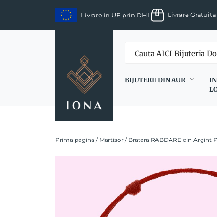
Skip
Livrare Gratuita
Livrare in UE prin DHL
to
content
BIJUTERII DIN AUR
IN
L
Prima pagina
/
Martisor
/ Bratara RABDARE din Argint 