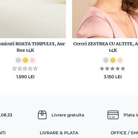
i micuti ROATA TIMPULUI, Aur
Cercei ZESTREA CU ALTITE, A
Roz 14K
14K
1.590
LEI
3.150
LEI
.08.33
Livrare gratuita
Plata 
NTI
LIVRARE & PLATA
OFFICE / 