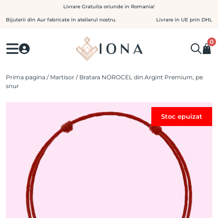
Skip
Livrare Gratuita oriunde in Romania!
to
Bijuterii din Aur fabricate in atelierul nostru.
Livrare in UE prin DHL
content
0
Prima pagina
/
Martisor
/ Bratara NOROCEL din Argint Premium, pe
snur
Stoc epuizat