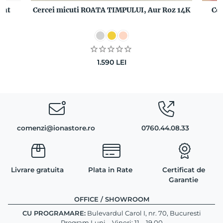
ant
Cercei micuti ROATA TIMPULUI, Aur Roz 14K
Ce
1.590
LEI
comenzi@ionastore.ro
0760.44.08.33
Livrare gratuita
Plata in Rate
Certificat de
Garantie
OFFICE / SHOWROOM
CU PROGRAMARE:
Bulevardul Carol I, nr. 70, Bucuresti
Program Luni – Vineri: 11 – 19.00