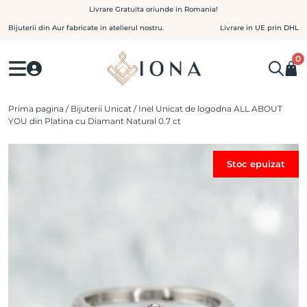
Skip
Livrare Gratuita oriunde in Romania!
to
Bijuterii din Aur fabricate in atelierul nostru.
Livrare in UE prin DHL
content
0
Prima pagina
/
Bijuterii Unicat
/ Inel Unicat de logodna ALL ABOUT
YOU din Platina cu Diamant Natural 0.7 ct
Stoc epuizat