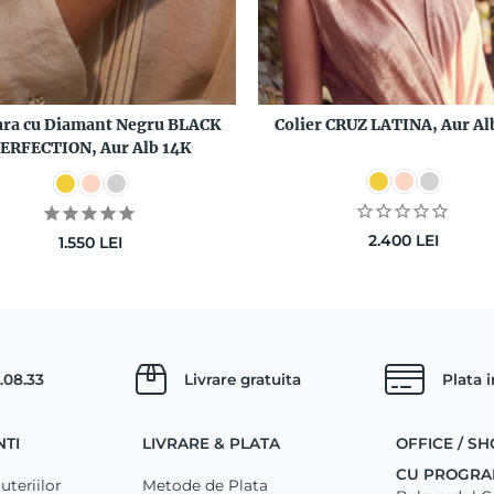
ara cu Diamant Negru BLACK
Colier CRUZ LATINA, Aur Al
ERFECTION, Aur Alb 14K
2.400
LEI
1.550
LEI
.08.33
Livrare gratuita
Plata 
NTI
LIVRARE & PLATA
OFFICE / 
CU PROGRA
uteriilor
Metode de Plata