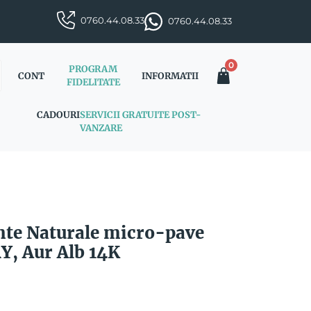
0760.44.08.33
0760.44.08.33
0
PROGRAM
CONT
INFORMATII
FIDELITATE
CADOURI
SERVICII GRATUITE POST-
VANZARE
nte Naturale micro-pave
, Aur Alb 14K