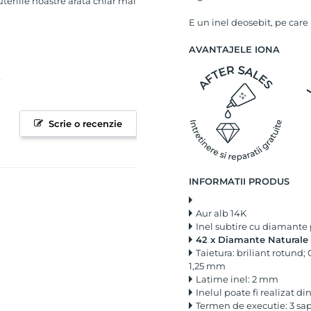
uteriile noastre arata chiar mai
E un inel deosebit, pe care 
AVANTAJELE IONA
Scrie o recenzie
INFORMATII PRODUS
Aur alb 14K
Inel subtire cu diamante 
42 x Diamante Naturale 0
Taietura: briliant rotund;
1,25 mm
Latime inel: 2 mm
Inelul poate fi realizat di
Termen de executie: 3 s