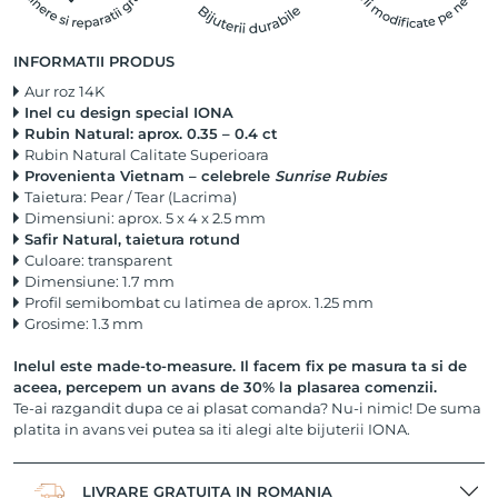
INFORMATII PRODUS
Aur roz 14K
Inel cu design special IONA
Rubin Natural: aprox. 0.35 – 0.4 ct
Rubin Natural Calitate Superioara
Provenienta Vietnam – celebrele
Sunrise
Rubies
Taietura: Pear / Tear (Lacrima)
Dimensiuni: aprox. 5 x 4 x 2.5 mm
Safir Natural, taietura rotund
Culoare: transparent
Dimensiune: 1.7 mm
Profil semibombat cu latimea de aprox. 1.25 mm
Grosime: 1.3 mm
Inelul este made-to-measure. Il facem fix pe masura ta si de
aceea, percepem un avans de 30% la plasarea comenzii.
Te-ai razgandit dupa ce ai plasat comanda? Nu-i nimic! De suma
platita in avans vei putea sa iti alegi alte bijuterii IONA.
LIVRARE GRATUITA IN ROMANIA