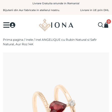
Skip
Livrare Gratuita oriunde in Romania!
to
Bijuterii din Aur fabricate in atelierul nostru.
Livrare in UE prin DHL
content
0
Prima pagina
/
Inele
/ Inel ANGELIQUE cu Rubin Natural si Safir
Natural, Aur Roz 14K