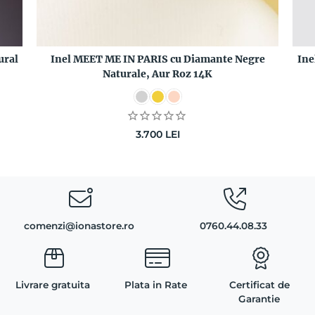
ural
Inel MEET ME IN PARIS cu Diamante Negre
Ine
Naturale, Aur Roz 14K
3.700
LEI
comenzi@ionastore.ro
0760.44.08.33
Livrare gratuita
Plata in Rate
Certificat de
Garantie