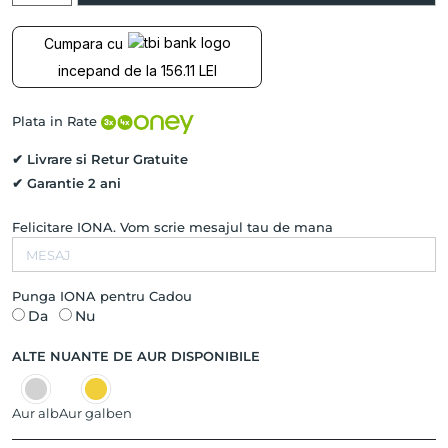
ANGELIQUE
cu
Cumpara cu
Rubin
incepand de la 156.11 LEI
Natural
si
Safir
Plata in Rate
Natural,
Aur
✔ Livrare si Retur Gratuite
Roz
✔ Garantie 2 ani
14K
Felicitare IONA. Vom scrie mesajul tau de mana
Punga IONA pentru Cadou
Da
Nu
ALTE NUANTE DE AUR DISPONIBILE
Aur alb
Aur galben