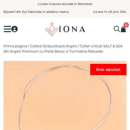
Skip
Livrare Gratuita oriunde in Romania!
to
Bijuterii din Aur fabricate in atelierul nostru.
Livrare in UE prin DHL
content
0
Prima pagina
/
Coliere Stralucitoare Argint
/ Colier Unicat SALT & SEA
din Argint Premium cu Perla Baroc si Turmalina Naturala
Stoc epuizat