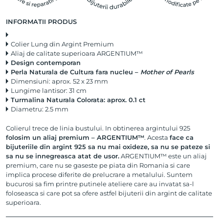
INFORMATII PRODUS
Colier Lung din Argint Premium
Aliaj de calitate superioara ARGENTIUM™
Design contemporan
Perla Naturala de Cultura fara nucleu –
Mother of Pearls
Dimensiuni: aprox. 52 x 23 mm
Lungime lantisor: 31 cm
Turmalina Naturala Colorata: aprox. 0.1 ct
Diametru: 2.5 mm
Colierul trece de linia bustului. In obtinerea argintului 925
folosim un aliaj premium – ARGENTIUM™
. Acesta
face ca
bijuteriile din argint 925 sa nu mai oxideze, sa nu se pateze si
sa nu se innegreasca atat de usor.
ARGENTIUM™ este un aliaj
premium, care nu se gaseste pe piata din Romania si care
implica procese diferite de prelucrare a metalului. Suntem
bucurosi sa fim printre putinele ateliere care au invatat sa-l
foloseasca si care pot sa ofere astfel bijuterii din argint de calitate
superioara.