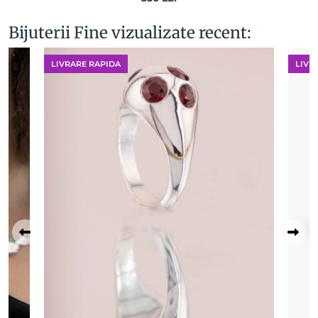
Bijuterii Fine vizualizate recent:
LIVRARE RAPIDA
LIVR