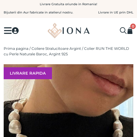
Skip
Livrare Gratuita oriunde in Romania!
to
Bijuterii din Aur fabricate in atelierul nostru.
Livrare in UE prin DHL
content
0
Prima pagina
/
Coliere Stralucitoare Argint
/ Colier RUN THE WORLD
cu Perle Naturale Baroc, Argint 925
LIVRARE RAPIDA