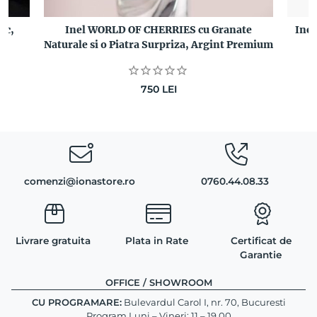
oc,
Inel WORLD OF CHERRIES cu Granate
Inel
Naturale si o Piatra Surpriza, Argint Premium
750
LEI
comenzi@ionastore.ro
0760.44.08.33
Livrare gratuita
Plata in Rate
Certificat de
Garantie
OFFICE / SHOWROOM
CU PROGRAMARE:
Bulevardul Carol I, nr. 70, Bucuresti
Program Luni – Vineri: 11 – 19.00