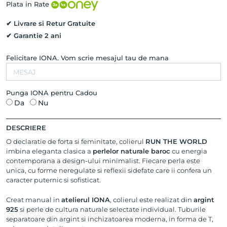
Naturale
Plata in Rate
Baroc,
Argint
✔ Livrare si Retur Gratuite
925
✔ Garantie 2 ani
Felicitare IONA. Vom scrie mesajul tau de mana
Punga IONA pentru Cadou
Da
Nu
DESCRIERE
O declaratie de forta si feminitate, colierul
RUN THE WORLD
imbina eleganta clasica a
perlelor naturale baroc
cu energia
contemporana a design-ului minimalist. Fiecare perla este
unica, cu forme neregulate si reflexii sidefate care ii confera un
caracter puternic si sofisticat.
Creat manual in
atelierul IONA
, colierul este realizat din
argint
925
si perle de cultura naturale selectate individual. Tuburile
separatoare din argint si inchizatoarea moderna, in forma de T,