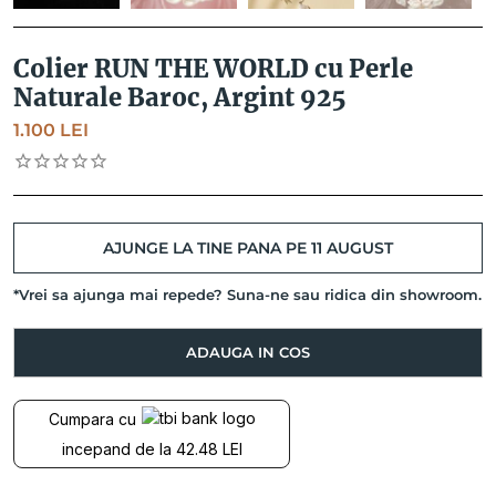
Colier RUN THE WORLD cu Perle
Naturale Baroc, Argint 925
1.100
LEI
AJUNGE LA TINE PANA PE 11 AUGUST
*Vrei sa ajunga mai repede? Suna-ne sau ridica din showroom.
Cantitate
ADAUGA IN COS
Colier
RUN
THE
Cumpara cu
WORLD
incepand de la 42.48 LEI
cu
Perle