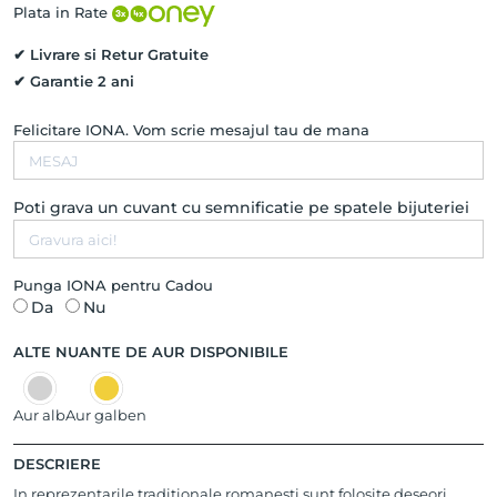
Aur
Plata in Rate
Roz
14K
✔ Livrare si Retur Gratuite
✔ Garantie 2 ani
Felicitare IONA. Vom scrie mesajul tau de mana
Poti grava un cuvant cu semnificatie pe spatele bijuteriei
Punga IONA pentru Cadou
Da
Nu
ALTE NUANTE DE AUR DISPONIBILE
Aur alb
Aur galben
DESCRIERE
In reprezentarile traditionale romanesti sunt folosite deseori