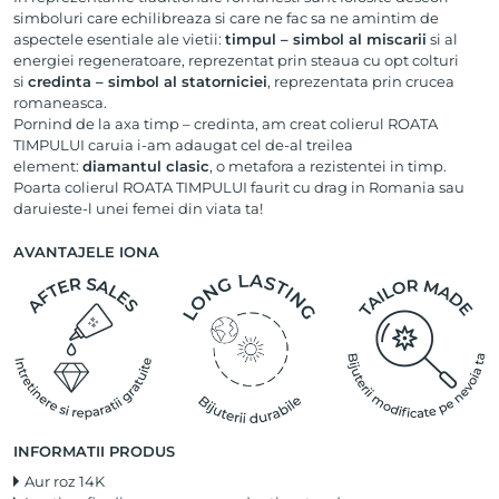
simboluri care echilibreaza si care ne fac sa ne amintim de
aspectele esentiale ale vietii:
timpul – simbol al miscarii
si al
energiei regeneratoare, reprezentat prin steaua cu opt colturi
si
credinta – simbol al statorniciei
, reprezentata prin crucea
romaneasca.
Pornind de la axa timp – credinta, am creat colierul ROATA
TIMPULUI caruia i-am adaugat cel de-al treilea
element:
diamantul clasic
, o metafora a rezistentei in timp.
Poarta colierul ROATA TIMPULUI faurit cu drag in Romania sau
daruieste-l unei femei din viata ta!
AVANTAJELE IONA
INFORMATII PRODUS
Aur roz 14K