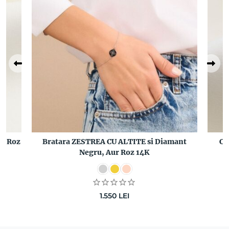
ur Roz
Bratara ZESTREA CU ALTITE si Diamant
Ce
Negru, Aur Roz 14K
1.550
LEI