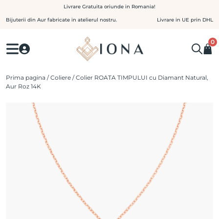
Skip
Livrare Gratuita oriunde in Romania!
to
Bijuterii din Aur fabricate in atelierul nostru.
Livrare in UE prin DHL
content
0
Prima pagina
/
Coliere
/ Colier ROATA TIMPULUI cu Diamant Natural,
Aur Roz 14K