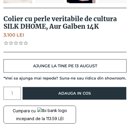
Colier cu perle veritabile de cultura
SILK DHOME, Aur Galben 14K
3.100
LEI
AJUNGE LA TINE PE 13 AUGUST
*Vrei sa ajunga mai repede? Suna-ne sau ridica din showroom.
Cantitate
ADAUGA IN COS
Colier
cu
perle
Cumpara cu
veritabile
incepand de la 113.59 LEI
de
cultura