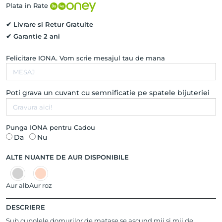
SILK
Plata in Rate
DHOME,
Aur
✔ Livrare si Retur Gratuite
Galben
✔ Garantie 2 ani
14K
Felicitare IONA. Vom scrie mesajul tau de mana
Poti grava un cuvant cu semnificatie pe spatele bijuteriei
Punga IONA pentru Cadou
Da
Nu
ALTE NUANTE DE AUR DISPONIBILE
Aur alb
Aur roz
DESCRIERE
Sub cupolele domurilor de matase se ascund mii si mii de