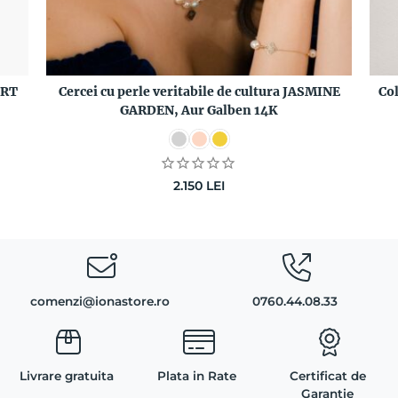
ERT
Cercei cu perle veritabile de cultura JASMINE
Co
GARDEN, Aur Galben 14K
2.150
LEI
comenzi@ionastore.ro
0760.44.08.33
Livrare gratuita
Plata in Rate
Certificat de
Garantie