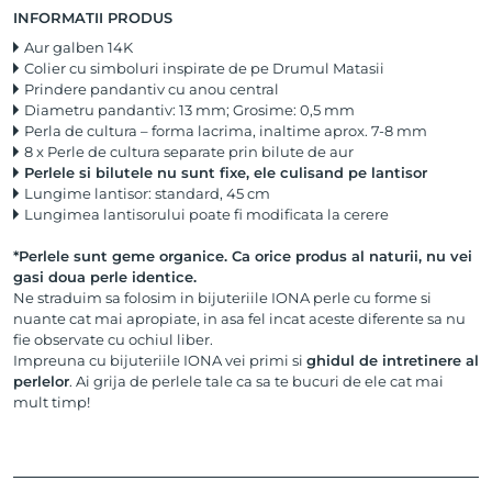
INFORMATII PRODUS
Aur galben 14K
Colier cu simboluri inspirate de pe Drumul Matasii
Prindere pandantiv cu anou central
Diametru pandantiv: 13 mm; Grosime: 0,5 mm
Perla de cultura – forma lacrima, inaltime aprox. 7-8 mm
8 x Perle de cultura separate prin bilute de aur
Perlele si bilutele nu sunt fixe, ele culisand pe lantisor
Lungime lantisor: standard, 45 cm
Lungimea lantisorului poate fi modificata la cerere
*Perlele sunt geme organice. Ca orice produs al naturii, nu vei
gasi doua perle identice.
Ne straduim sa folosim in bijuteriile IONA perle cu forme si
nuante cat mai apropiate, in asa fel incat aceste diferente sa nu
fie observate cu ochiul liber.
Impreuna cu bijuteriile IONA vei primi si
ghidul de intretinere al
perlelor
. Ai grija de perlele tale ca sa te bucuri de ele cat mai
mult timp!