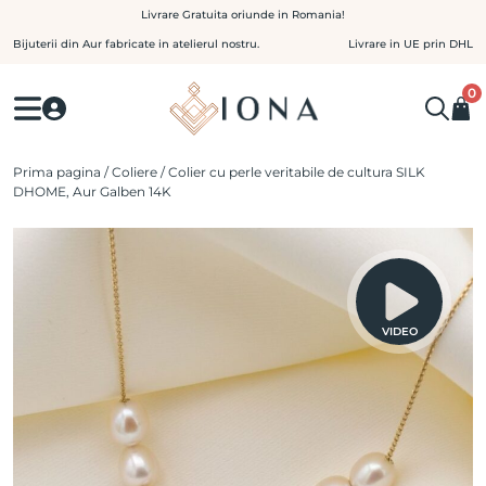
Skip
Livrare Gratuita oriunde in Romania!
to
Bijuterii din Aur fabricate in atelierul nostru.
Livrare in UE prin DHL
content
0
Prima pagina
/
Coliere
/ Colier cu perle veritabile de cultura SILK
DHOME, Aur Galben 14K
VIDEO