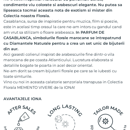
condimente viu colorate si arabescuri elegante. Nu putea sa
lipseasca tocmai aceasta nota de exotism si mister din
Colectia noastra Florala.
Casablanca, sursa de inspiratie pentru muzica, film si poezie,
este in acelasi timp orasul la care ne-am intors cu gandul cand
am vrut sa stilizam o floare arabeasca.
In PARFUM DE
CASABLANCA, simbolurile florale marocane se intrepatrund
cu Diamantele Naturale pentru a crea un set unic de bijuterii
din aur.
Aici gasesti colierul inspirat de arabescurile fine dintr-o vila
marocana de pe coasta Atlanticului. Lucratura elaborata si
detaliile bogate te poarta in acel decor oriental.
Ne-am dorit sa cream bijuterii florale pe care sa le iubesti cu
toate simturile.
Vino cu noi in aceasta calatorie senzoriala transpusa in Colectia
Florala MEMENTO VIVERE de la IONA!
AVANTAJELE IONA