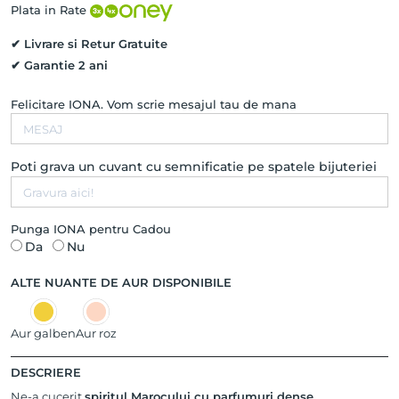
Natural,
Plata in Rate
Aur
Alb
✔ Livrare si Retur Gratuite
14K
✔ Garantie 2 ani
Felicitare IONA. Vom scrie mesajul tau de mana
Poti grava un cuvant cu semnificatie pe spatele bijuteriei
Punga IONA pentru Cadou
Da
Nu
ALTE NUANTE DE AUR DISPONIBILE
Aur galben
Aur roz
DESCRIERE
Ne-a cucerit
spiritul Marocului cu parfumuri dense,