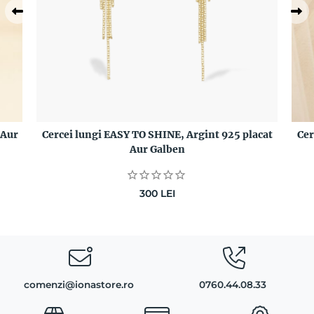
Cer
 Aur
Cercei lungi EASY TO SHINE, Argint 925 placat
Aur Galben
300
LEI
comenzi@ionastore.ro
0760.44.08.33