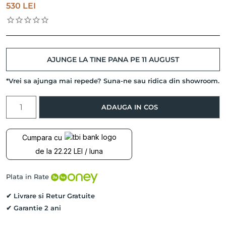
530
LEI
AJUNGE LA TINE PANA PE 11 AUGUST
*Vrei sa ajunga mai repede? Suna-ne sau ridica din showroom.
Cantitate
ADAUGA IN COS
Colier
EASY
TO
Cumpara cu
SHINE,
de la 22.22 LEI / luna
Argint
925
placat
Plata in Rate
cu
Aur
✔ Livrare si Retur Gratuite
Roz
✔ Garantie 2 ani