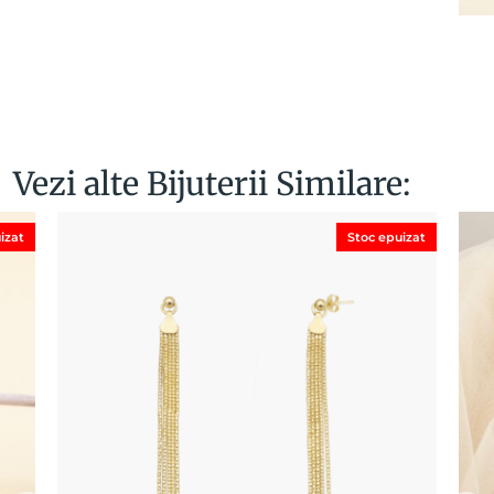
Vezi alte Bijuterii Similare:
izat
Stoc epuizat