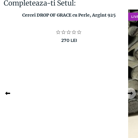
Completeaza-ti Setul:
Cercei DROP OF GRACE cu Perle, Argint 925
LIV
270
LEI