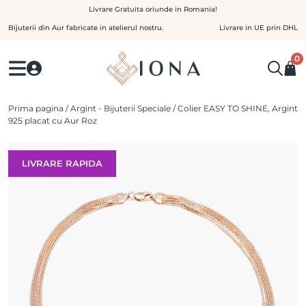
Skip
Livrare Gratuita oriunde in Romania!
to
Bijuterii din Aur fabricate in atelierul nostru.
Livrare in UE prin DHL
content
0
Prima pagina
/
Argint - Bijuterii Speciale
/ Colier EASY TO SHINE, Argint
925 placat cu Aur Roz
LIVRARE RAPIDA