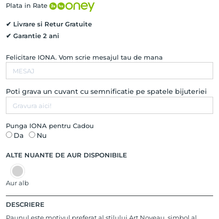
email
Plata in Rate
colorat
✔ Livrare si Retur Gratuite
✔ Garantie 2 ani
Felicitare IONA. Vom scrie mesajul tau de mana
Poti grava un cuvant cu semnificatie pe spatele bijuteriei
Punga IONA pentru Cadou
Da
Nu
ALTE NUANTE DE AUR DISPONIBILE
Aur alb
DESCRIERE
Paunul este motivul preferat al stilului Art Noveau, simbol al