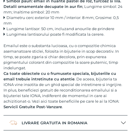
Simbol paun: email in nuante pastel de roz, turcoaz si lila.
Detalii ornamentale decupate in aur fin
; Lungime simbol: 24
mm; Inaltime simbol: 20 mm
Diametru cerc exterior 10 mm / interior: 8 mm; Grosime: 0,5
mm
Lungime lantisor: 50 cm, incluzand anourile de prindere
Lungimea lantisorului poate fi modificata la cerere.
Emailul este o substanta lucioasa, cu o compozitie chimica
asemanatoare sticlei, folosita in bijuterie in scop decorativ. In
timp, se poate zgaria si chiar decolora, prin expunerea
pigmentului colorant din compozitie la soare puternic, timp
indelungat.
Ca toate obiectele cu o frumusete speciala, bijuteriile cu
email trebuie intretinute cu atentie
. De aceea, bijuteria ta
IONA vine insotita de un ghid special de intretinere si ingrijire.
In plus, beneficiezi gratuit de reconditionarea emailului si a
bijuteriei tale IONA, indiferent de momentul in care ai
achizitionat-o. Vezi aici toate beneficiile pe care le ai la IONA:
Servicii Gratuite Post-Vanzare
.
LIVRARE GRATUITA IN ROMANIA