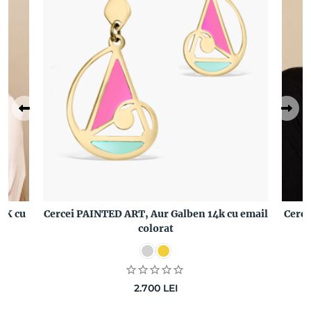
4K cu
Cercei PAINTED ART, Aur Galben 14k cu email
Cerce
colorat
2.700
LEI