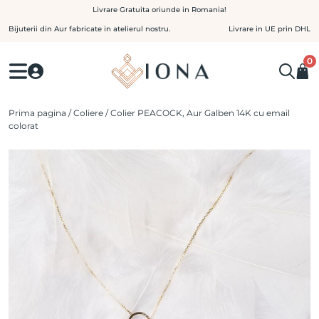
Skip
Livrare Gratuita oriunde in Romania!
to
Bijuterii din Aur fabricate in atelierul nostru.
Livrare in UE prin DHL
content
0
Prima pagina
/
Coliere
/ Colier PEACOCK, Aur Galben 14K cu email
colorat