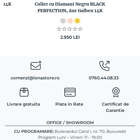
z 14K
Colier cu Diamant Negru BLACK
C
PERFECTION, Aur Galben 14K
2.950
LEI
comenzi@ionastore.ro
0760.44.08.33
Livrare gratuita
Plata in Rate
Certificat de
Garantie
OFFICE / SHOWROOM
CU PROGRAMARE:
Bulevardul Carol I, nr. 70, Bucuresti
Program Luni – Vineri: 11 – 19.00