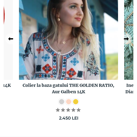
n 14K
Colier la baza gatului THE GOLDEN RATIO,
Inel
Aur Galben 14K
Diama
2.450
LEI