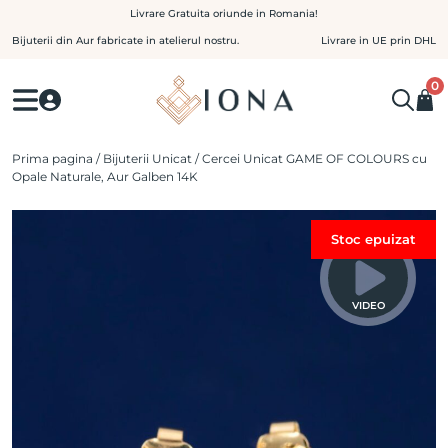
Skip
Livrare Gratuita oriunde in Romania!
to
Bijuterii din Aur fabricate in atelierul nostru.
Livrare in UE prin DHL
content
0
Prima pagina
/
Bijuterii Unicat
/ Cercei Unicat GAME OF COLOURS cu
Opale Naturale, Aur Galben 14K
Stoc epuizat
VIDEO