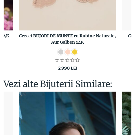
 14K
Cercei BUJORI DE MUNTE cu Rubine Naturale,
Ce
Aur Galben 14K
2.990
LEI
Vezi alte Bijuterii Similare: