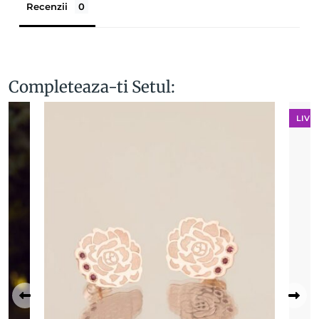
Recenzii
Completeaza-ti Setul:
LIVR