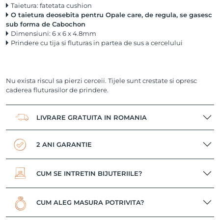
Taietura: fatetata cushion
O taietura deosebita pentru Opale care, de regula, se gasesc
sub forma de Cabochon
Dimensiuni: 6 x 6 x 4.8mm
Prindere cu tija si fluturas in partea de sus a cercelului
Nu exista riscul sa pierzi cerceii. Tijele sunt crestate si opresc
caderea fluturasilor de prindere.
LIVRARE GRATUITA IN ROMANIA
2 ANI GARANTIE
CUM SE INTRETIN BIJUTERIILE?
CUM ALEG MASURA POTRIVITA?