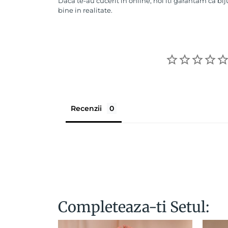
Daca te-au cucerit in online, noi iti garantam ca bij
bine in realitate.
Recenzii
Completeaza-ti Setul: