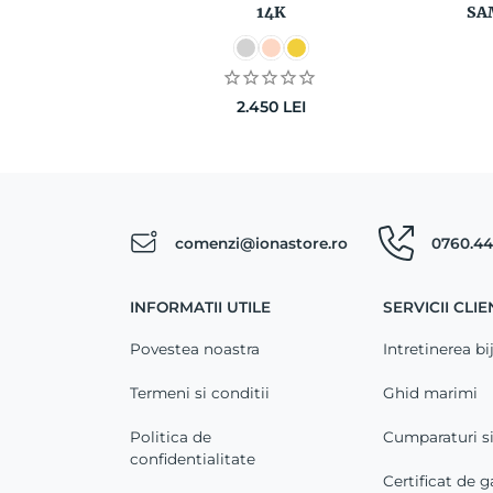
14K
SA
2.450
LEI
comenzi@ionastore.ro
0760.44
INFORMATII UTILE
SERVICII CLIE
Povestea noastra
Intretinerea bij
Termeni si conditii
Ghid marimi
Politica de
Cumparaturi s
confidentialitate
Certificat de g