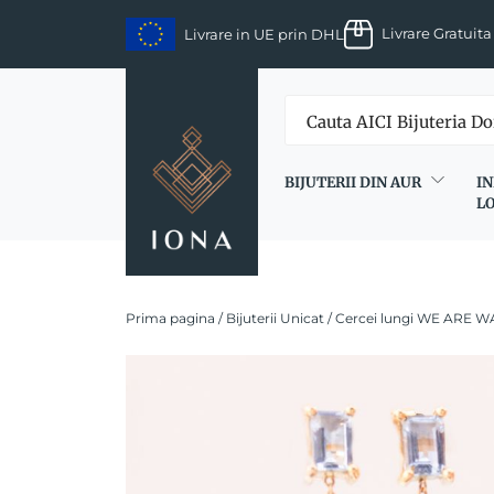
Skip
Livrare Gratuita
Livrare in UE prin DHL
to
content
BIJUTERII DIN AUR
IN
L
Prima pagina
/
Bijuterii Unicat
/ Cercei lungi WE ARE W