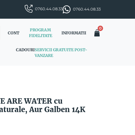
0760.44.08.33
0760.44.08.33
0
PROGRAM
CONT
INFORMATII
FIDELITATE
CADOURI
SERVICII GRATUITE POST-
VANZARE
 WE ARE WATER cu
turale, Aur Galben 14K