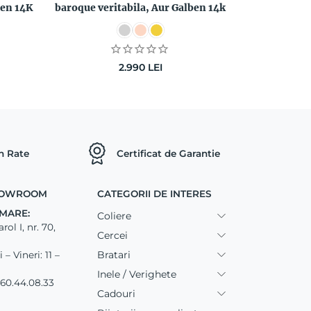
ben 14K
baroque veritabila, Aur Galben 14k
2.990
LEI
in Rate
Certificat de Garantie
SHOWROOM
CATEGORII DE INTERES
MARE:
Coliere
ol I, nr. 70,
Cercei
Bratari
– Vineri: 11 –
Inele / Verighete
60.44.08.33
Cadouri