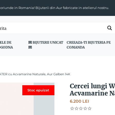
 oriunde in Romania! Bijuterii din Aur fabricate in atelierul nostru.
ELE DE
💌 BIJUTERII UNICAT
CREEAZA-TI BIJUTERIA PE
OGODNA
💌
COMANDA
ATER cu Acvamarine Naturale, Aur Galben 14K
Cercei lungi
Stoc epuizat
Acvamarine Na
6.200
LEI