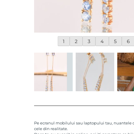
1
2
3
4
5
6
Pe ecranul mobilului sau laptopului tau, nuantele de
cele din realitate.