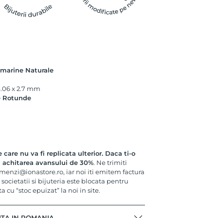
amarine Naturale
4.06 x 2.7 mm
e Rotunde
e care nu va fi replicata ulterior. Daca ti-o
in achitarea avansului de 30%
. Ne trimiti
menzi@ionastore.ro, iar noi iti emitem factura
 societatii si bijuteria este blocata pentru
ta cu “stoc epuizat” la noi in site.
ITA IN ROMANIA