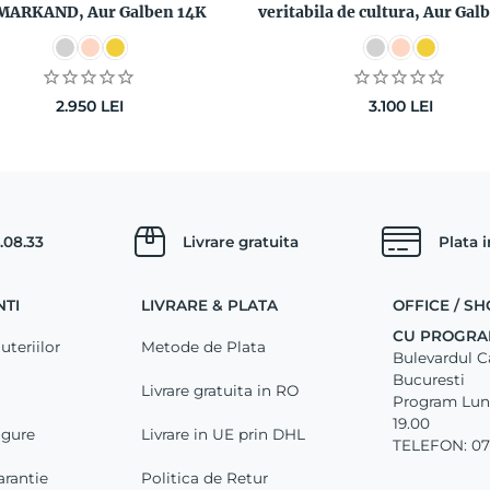
MARKAND, Aur Galben 14K
veritabila de cultura, Aur Gal
2.950
LEI
3.100
LEI
.08.33
Livrare gratuita
Plata 
NTI
LIVRARE & PLATA
OFFICE / 
CU PROGRA
uteriilor
Metode de Plata
Bulevardul Car
Bucuresti
Livrare gratuita in RO
Program Luni 
19.00
igure
Livrare in UE prin DHL
TELEFON: 07
arantie
Politica de Retur