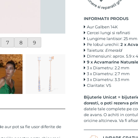
INFORMATII PRODUS
Aur Galben 14K
Cercei lungi si rafinati
Lungime lantisor: 25 mm
7
8
9
Pe lobul urechii:
2 x Acv
Taietura:
Emerald
Dimensiuni: aprox. 5.9 x 
9 x Acvamarine Natural
3 x Diametru: 2.2 mm
3 x Diametru: 2.7 mm
3 x Diametru: 3.3 mm
Claritate: VS
Bijuterie Unicat = bijuteri
doresti, o poti rezerva pr
datele tale complete pe co
de avans. O achiti in contul
oricine altcineva. Va fi afisa
 aur pot sa fie usor diferite de
LIVRARE GRATU