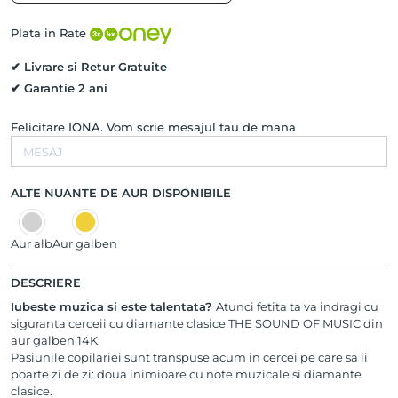
Naturale
THE
Plata in Rate
SOUND
OF
✔ Livrare si Retur Gratuite
MUSIC,
✔ Garantie 2 ani
Aur
Roz
Felicitare IONA. Vom scrie mesajul tau de mana
14K
ALTE NUANTE DE AUR DISPONIBILE
Aur alb
Aur galben
DESCRIERE
Iubeste muzica si este talentata?
Atunci fetita ta va indragi cu
siguranta cerceii cu diamante clasice THE SOUND OF MUSIC din
aur galben 14K.
Pasiunile copilariei sunt transpuse acum in cercei pe care sa ii
poarte zi de zi: doua inimioare cu note muzicale si diamante
clasice.