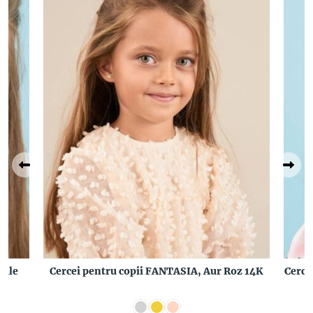
rale
Cercei pentru copii FANTASIA, Aur Roz 14K
Cerce