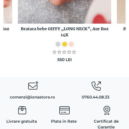
r Roz
Bratara bebe GIFFY „LONG NECK”, Aur Roz
Br
14K
550
LEI
comenzi@ionastore.ro
0760.44.08.33
Livrare gratuita
Plata in Rate
Certificat de
Garantie