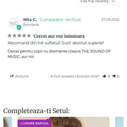
Nita C.
27.09.2022
NC
Romania
Cercei aur roz inimioara
Recomand din tot sufletul! Sunt absolut superbi!
Cercei pentru copii cu diamante clasice THE SOUND OF
MUSIC, aur roz
Acțiune
A fost aceasta recenzie utila?
0
0
Completeaza-ti Setul:
LIVRARE RAPIDA