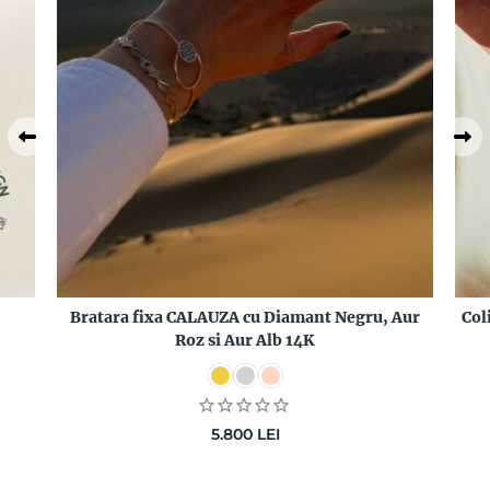
Bratara fixa CALAUZA cu Diamant Negru, Aur
Col
Roz si Aur Alb 14K
5.800
LEI