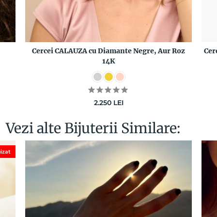
Cercei CALAUZA cu Diamante Negre, Aur Roz
Cer
14K
2.250
LEI
Vezi alte Bijuterii Similare:
izat