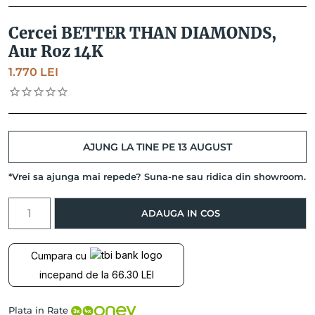
Cercei BETTER THAN DIAMONDS,
Aur Roz 14K
1.770
LEI
AJUNG LA TINE PE 13 AUGUST
*Vrei sa ajunga mai repede? Suna-ne sau ridica din showroom.
Cantitate
ADAUGA IN COS
Cercei
BETTER
THAN
Cumpara cu
DIAMONDS,
incepand de la 66.30 LEI
Aur
Roz
14K
Plata in Rate