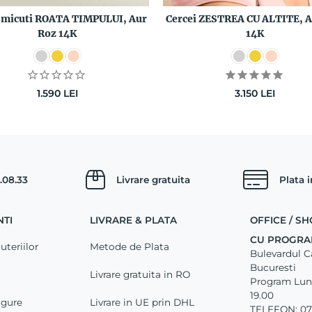
i micuti ROATA TIMPULUI, Aur
Cercei ZESTREA CU ALTITE, A
Roz 14K
14K
1.590
LEI
3.150
LEI
.08.33
Livrare gratuita
Plata 
NTI
LIVRARE & PLATA
OFFICE / 
CU PROGRA
uteriilor
Metode de Plata
Bulevardul Car
Bucuresti
Livrare gratuita in RO
Program Luni 
19.00
igure
Livrare in UE prin DHL
TELEFON: 07