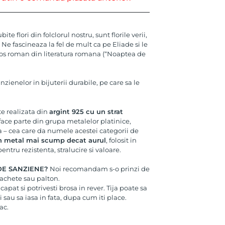
te flori din folclorul nostru, sunt florile verii,
 Ne fascineaza la fel de mult ca pe Eliade si le
os roman din literatura romana (“Noaptea de
zienelor in bijuterii durabile, pe care sa le
e realizata din
argint 925 cu un strat
face parte din grupa metalelor platinice,
na – cea care da numele acestei categorii de
n metal mai scump decat aurul
, folosit in
pentru rezistenta, stralucire si valoare.
 DE SANZIENE?
Noi recomandam s-o prinzi de
jachete sau palton.
capat si potrivesti brosa in rever. Tija poate sa
 sau sa iasa in fata, dupa cum iti place.
ac.