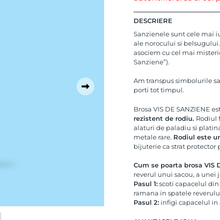
DESCRIERE
Sanzienele sunt cele mai iubi
ale norocului si belsugului.
asociem cu cel mai misteri
Sanziene”).
Am transpus simbolurile san
porti tot timpul.
Brosa VIS DE SANZIENE est
rezistent de rodiu.
Rodiul 
alaturi de paladiu si plati
metale rare.
Rodiul este u
bijuterie ca strat protector 
Cum se poarta brosa VIS
reverul unui sacou, a unei 
Pasul 1:
scoti capacelul din 
ramana in spatele reverului
Pasul 2:
infigi capacelul in 