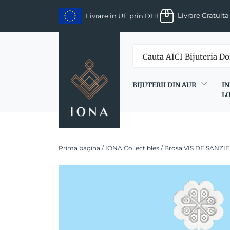
Skip
Livrare Gratuita
Livrare in UE prin DHL
to
content
BIJUTERII DIN AUR
IN
L
Prima pagina
/
IONA Collectibles
/ Brosa VIS DE SANZIE