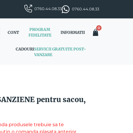
0760.44.08.33
0760.44.08.33
0
PROGRAM
CONT
INFORMATII
FIDELITATE
CADOURI
SERVICII GRATUITE POST-
VANZARE
SANZIENE pentru sacou,
da produsele trebuie sa te
l putin o comanda plasata anterior.