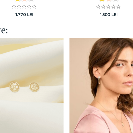
1.770
LEI
1.500
LEI
re: