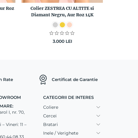
ur Roz
Colier ZESTREA CU ALTITE si
Pandantiv 
Diamant Negru, Aur Roz 14K
Diamant 
3.000
LEI
in Rate
Certificat de Garantie
SHOWROOM
CATEGORII DE INTERES
MARE:
Coliere
ol I, nr. 70,
Cercei
Bratari
– Vineri: 11 –
Inele / Verighete
60.44.08.33