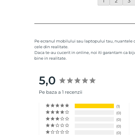
1
2
3
Pe ecranul mobilului sau laptopului tau, nuantele de
cele din realitate.
Daca te-au cucerit in online, noi iti garantam ca bij
bine in realitate.
5,0
Pe baza a 1 recenzii
1
0
0
0
0