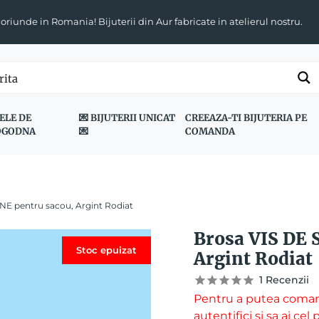
 oriunde in Romania! Bijuterii din Aur fabricate in atelierul nostru.
ELE DE
💌 BIJUTERII UNICAT
CREEAZA-TI BIJUTERIA PE
OGODNA
💌
COMANDA
NE pentru sacou, Argint Rodiat
Brosa VIS DE 
Stoc epuizat
Argint Rodiat
1
Recenzii
Pentru a putea coman
autentifici si sa ai ce