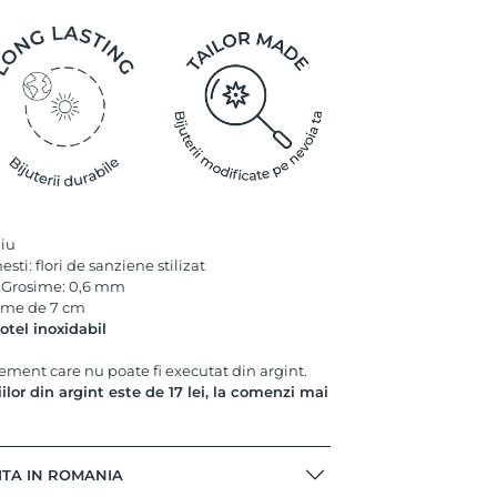
diu
ti: flori de sanziene stilizat
 Grosime: 0,6 mm
gime de 7 cm
otel inoxidabil
ement care nu poate fi executat din argint.
riilor din argint este de 17 lei, la comenzi mai
ITA IN ROMANIA