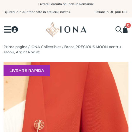
Skip
Livrare Gratuita oriunde in Romania!
to
Bijuterii din Aur fabricate in atelierul nostru.
Livrare in UE prin DHL
content
0
Prima pagina
/
IONA Collectibles
/ Brosa PRECIOUS MOON pentru
sacou, Argint Rodiat
LIVRARE RAPIDA