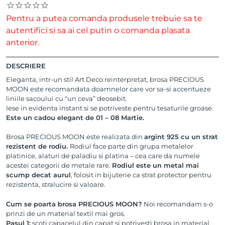
Pentru a putea comanda produsele trebuie sa te
autentifici si sa ai cel putin o comanda plasata
anterior.
DESCRIERE
Eleganta, intr-un stil Art Deco reinterpretat, brosa PRECIOUS
MOON este recomandata doamnelor care vor sa-si accentueze
liniile sacoului cu “un ceva” deosebit.
Iese in evidenta instant si se potriveste pentru tesaturile groase.
Este un cadou elegant de 01 – 08 Martie.
Brosa PRECIOUS MOON este realizata din
argint 925 cu un strat
rezistent de rodiu.
Rodiul face parte din grupa metalelor
platinice, alaturi de paladiu si platina – cea care da numele
acestei categorii de metale rare.
Rodiul este un metal mai
scump decat aurul
, folosit in bijuterie ca strat protector pentru
rezistenta, stralucire si valoare.
Cum se poarta brosa PRECIOUS MOON?
Noi recomandam s-o
prinzi de un material textil mai gros.
Pasul 1:
scoti capacelul din capat si potrivesti brosa in material.