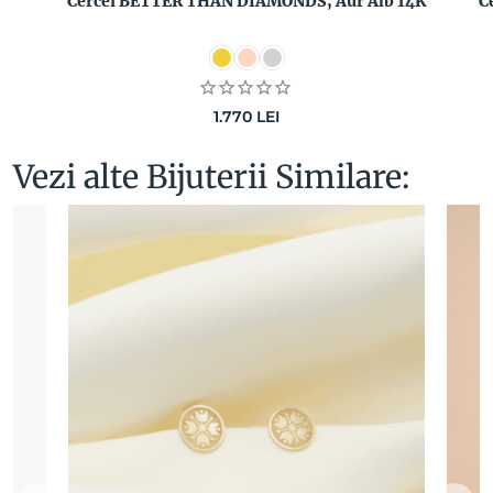
Cercei BETTER THAN DIAMONDS, Aur Alb 14K
C
1.770
LEI
Vezi alte Bijuterii Similare: