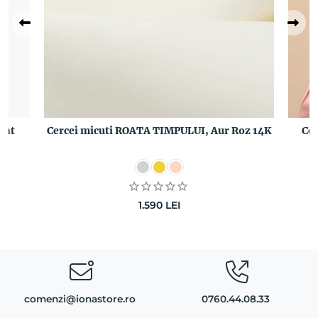
ant
Cercei micuti ROATA TIMPULUI, Aur Roz 14K
Ce
1.590
LEI
comenzi@ionastore.ro
0760.44.08.33