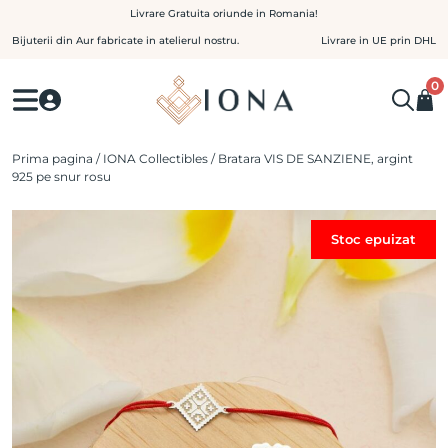
Skip
Livrare Gratuita oriunde in Romania!
to
Bijuterii din Aur fabricate in atelierul nostru.
Livrare in UE prin DHL
content
0
Prima pagina
/
IONA Collectibles
/ Bratara VIS DE SANZIENE, argint
925 pe snur rosu
Stoc epuizat