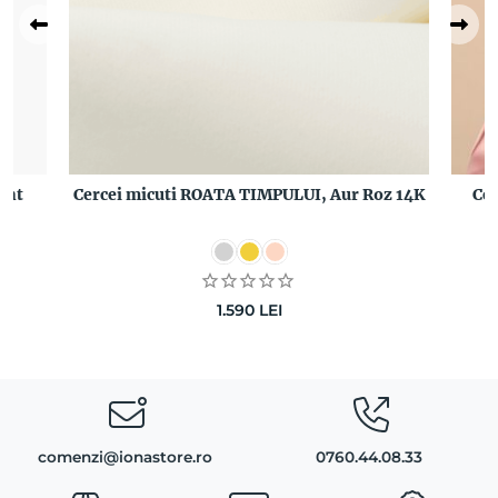
ant
Cercei micuti ROATA TIMPULUI, Aur Roz 14K
Ce
1.590
LEI
comenzi@ionastore.ro
0760.44.08.33