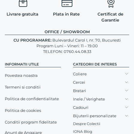
Livrare gratuita
Plata in Rate
Certificat de
Garantie
OFFICE / SHOWROOM
CU PROGRAMARE:
Bulevardul Carol I, nr. 70, Bucuresti
Program Luni – Vineri: 11 – 19.00
TELEFON: 0760.44.08.33
INFORMATII UTILE
CATEGORII DE INTERES
Coliere
Povestea noastra
Cercei
Termeni si conditii
Bratari
Politica de confidentialitate
Inele / Verighete
Cadouri
Politica de cookies
Bijuterii personalizate
Conditii program fidelitate
Despre Colectii
IONA Blog
Anunt de Angajare