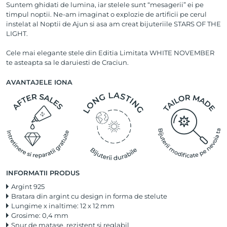
Suntem ghidati de lumina, iar stelele sunt “mesagerii” ei pe
timpul noptii. Ne-am imaginat o explozie de artificii pe cerul
instelat al Noptii de Ajun si asa am creat bijuteriile STARS OF THE
LIGHT.
Cele mai elegante stele din Editia Limitata WHITE NOVEMBER
te asteapta sa le daruiesti de Craciun.
AVANTAJELE IONA
INFORMATII PRODUS
Argint 925
Bratara din argint cu design in forma de stelute
Lungime x inaltime: 12 x 12 mm
Grosime: 0,4 mm
Snur de matase, rezistent si reglabil