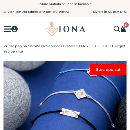
Skip
Livrare Gratuita oriunde in Romania!
to
Bijuterii din Aur fabricate in atelierul nostru.
Livrare in UE prin DHL
content
0
Prima pagina
/
White November
/ Bratara STARS OF THE LIGHT, argint
925 pe snur
Stoc epuizat