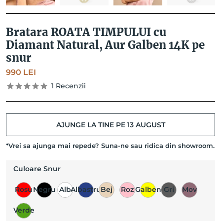
Bratara ROATA TIMPULUI cu
Diamant Natural, Aur Galben 14K pe
snur
990
LEI
1
Recenzii
AJUNGE LA TINE PE 13 AUGUST
*Vrei sa ajunga mai repede? Suna-ne sau ridica din showroom.
Culoare Snur
Rosu
Negru
Alb
Albastru
Bej
Roz
Galben
Gri
Mov
Verde