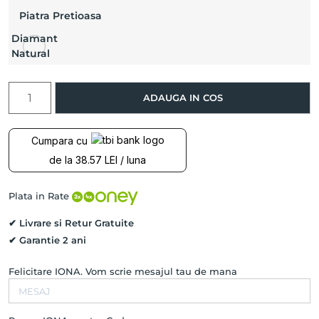
Piatra Pretioasa
Diamant
Natural
Cantitate
ADAUGA IN COS
Bratara
ROATA
TIMPULUI
Cumpara cu
cu
de la 38.57 LEI / luna
Diamant
Natural,
Aur
Plata in Rate
Galben
14K
✔ Livrare si Retur Gratuite
pe
✔ Garantie 2 ani
snur
Felicitare IONA. Vom scrie mesajul tau de mana