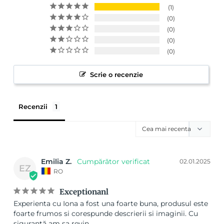
1
0
0
0
0
Scrie o recenzie
Recenzii
Emilia Z.
02.01.2025
EZ
RO
Exceptionanl
Experienta cu Iona a fost una foarte buna, produsul este 
foarte frumos si corespunde descrierii si imaginii. Cu 
siguranță am sa revin.