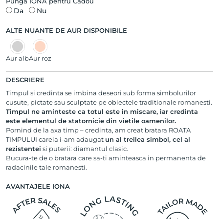
Punga IONA pentru Cadou
Da
Nu
ALTE NUANTE DE AUR DISPONIBILE
Aur alb
Aur roz
DESCRIERE
Timpul si credinta se imbina deseori sub forma simbolurilor
cusute, pictate sau sculptate pe obiectele traditionale romanesti.
Timpul ne aminteste ca totul este in miscare, iar credinta
este elementul de statornicie din vietile oamenilor.
Pornind de la axa timp – credinta, am creat bratara ROATA
TIMPULUI careia i-am adaugat
un al treilea simbol, cel al
rezistentei
si puterii: diamantul clasic.
Bucura-te de o bratara care sa-ti aminteasca in permanenta de
radacinile tale romanesti.
AVANTAJELE IONA