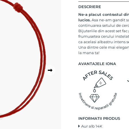
DESCRIERE
Ne-a placut contrastul dint
lucios.
Asa ne-am gandit sa
continuarea setului de cerc
Bijuteriile din acest set fa
frumusetea cerului instela
ca acelasi albastru intens s
Una dintre cele mai elegan
la mana ta!
AVANTAJELE IONA
INFORMATII PRODUS
Aur alb 14K