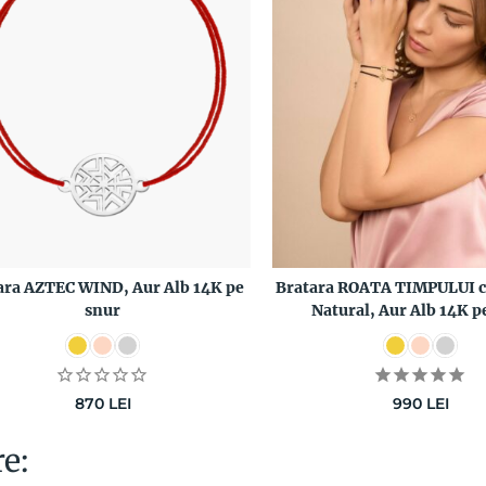
ara AZTEC WIND, Aur Alb 14K pe
Bratara ROATA TIMPULUI 
snur
Natural, Aur Alb 14K p
870
LEI
990
LEI
re: