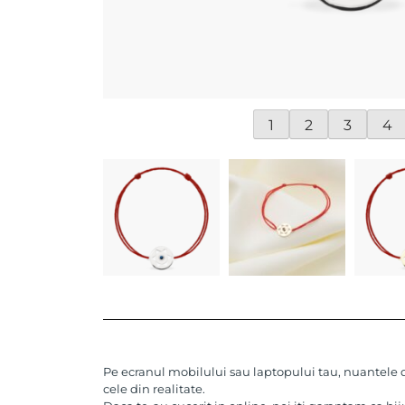
1
2
3
4
Pe ecranul mobilului sau laptopului tau, nuantele de
cele din realitate.