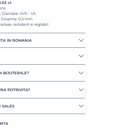
0.03 ct
tens
; Claritate: VVS – VS
 Grosime: 0,5 mm
atase, rezistent si reglabil
ITA IN ROMANIA
N BIJUTERIILE?
RA POTRIVITA?
R SALES
ANTA