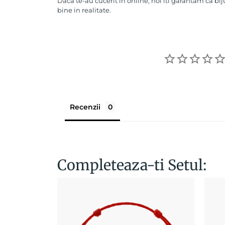
Daca te-au cucerit in online, noi iti garantam ca bij
bine in realitate.
Recenzii
Completeaza-ti Setul: