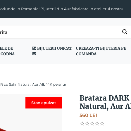
 oriunde in Romania! Bijuterii din Aur fabricate in atelierul nostru.
ELE DE
💌 BIJUTERII UNICAT
CREEAZA-TI BIJUTERIA PE
OGODNA
💌
COMANDA
cu Safir Natural, Aur Alb 14K pe snur
Bratara DARK 
Stoc epuizat
Natural, Aur A
560
LEI