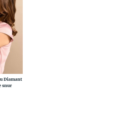
cu Diamant
e snur