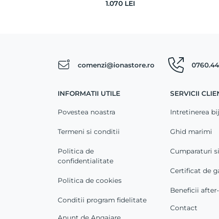
1.070
LEI
comenzi@ionastore.ro
0760.44
INFORMATII UTILE
SERVICII CLIE
Povestea noastra
Intretinerea bij
Termeni si conditii
Ghid marimi
Politica de
Cumparaturi s
confidentialitate
Certificat de g
Politica de cookies
Beneficii after
Conditii program fidelitate
Contact
Anunt de Angajare