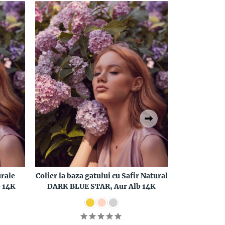
urale
Colier la baza gatului cu Safir Natural
Inel cu Sa
 14K
DARK BLUE STAR, Aur Alb 14K
STA