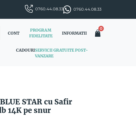
0760.44.08.33
0760.44.08.33
0
PROGRAM
CONT
INFORMATII
FIDELITATE
CADOURI
SERVICII GRATUITE POST-
VANZARE
BLUE STAR cu Safir
lb 14K pe snur