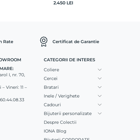
2.450
LEI
in Rate
Certificat de Garantie
SHOWROOM
CATEGORII DE INTERES
MARE:
Coliere
ol I, nr. 70,
Cercei
Bratari
– Vineri: 11 –
Inele / Verighete
60.44.08.33
Cadouri
Bijuterii personalizate
Despre Colectii
IONA Blog
Bijuterii CORPORATE