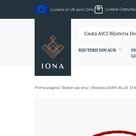
Skip
Livrare Gratuita
Livrare in UE prin DHL
to
content
BIJUTERII DIN AUR
IN
L
Prima pagina
/
Bratari pe snur
/ Bratara DARK BLUE STAR 