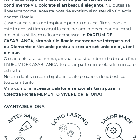
condimente viu colorate si arabescuri elegante.
Nu putea sa
lipseasca tocmai aceasta nota de exotism si mister din Colectia
noastra Florala.
Casablanca, sursa de inspiratie pentru muzica, film si poezie,
este in acelasi timp orasul la care ne-am intors cu gandul cand
am vrut sa stilizam o floare arabeasca.
In PARFUM DE
CASABLANCA, simbolurile florale marocane se intrepatrund
cu Diamantele Naturale pentru a crea un set unic de bijuterii
din aur.
O mana pictata cu henna, un voal albastru intens si o bratara fina
PARFUM DE CASABLANCA: toate fac parte din acelasi film in care
esti si tu.
Ne-am dorit sa cream bijuterii florale pe care sa le iubesti cu
toate simturile.
Vino cu noi in aceasta calatorie senzoriala transpusa in
Colectia Florala MEMENTO VIVERE de la IONA!
AVANTAJELE IONA