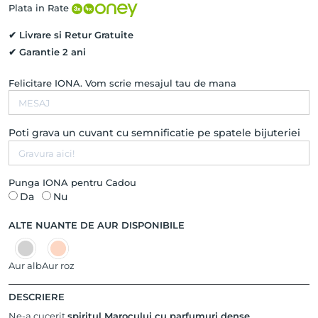
Natural,
Plata in Rate
Aur
Galben
✔ Livrare si Retur Gratuite
14K
✔ Garantie 2 ani
Felicitare IONA. Vom scrie mesajul tau de mana
Poti grava un cuvant cu semnificatie pe spatele bijuteriei
Punga IONA pentru Cadou
Da
Nu
ALTE NUANTE DE AUR DISPONIBILE
Aur alb
Aur roz
DESCRIERE
Ne-a cucerit
spiritul Marocului cu parfumuri dense,