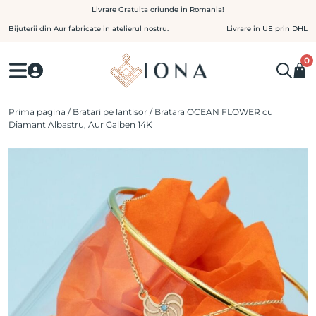
Skip
Livrare Gratuita oriunde in Romania!
to
Bijuterii din Aur fabricate in atelierul nostru.
Livrare in UE prin DHL
content
0
Prima pagina
/
Bratari pe lantisor
/ Bratara OCEAN FLOWER cu
Diamant Albastru, Aur Galben 14K