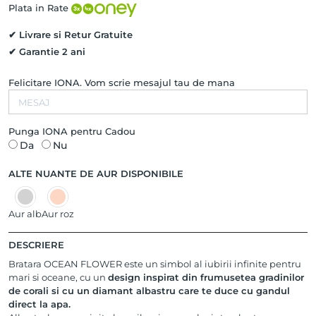
Aur
Plata in Rate
Galben
14K
✔ Livrare si Retur Gratuite
✔ Garantie 2 ani
Felicitare IONA. Vom scrie mesajul tau de mana
Punga IONA pentru Cadou
Da
Nu
ALTE NUANTE DE AUR DISPONIBILE
Aur alb
Aur roz
DESCRIERE
Bratara OCEAN FLOWER este un simbol al iubirii infinite pentru
mari si oceane, cu un
design inspirat din frumusetea gradinilor
de corali si cu un diamant albastru care te duce cu gandul
direct la apa.