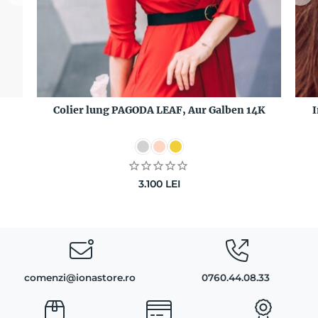
Colier lung PAGODA LEAF, Aur Galben 14K
I
3.100
LEI
comenzi@ionastore.ro
0760.44.08.33