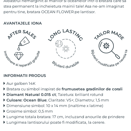
Albastrul nemarginit al marilor si oceanelor intr-o bratara care sa
stea permanent la incheietura mainii tale! Asa ne-am imaginat
pentru tine, bratara OCEAN FLOWER pe lantisor.
AVANTAJELE IONA
INFORMATII PRODUS
Aur galben 14K
Bratara cu simbol inspirat de
frumusetea gradinilor de corali
Diamant Natural 0.015 ct
; Taietura: briliant rotund
Culoare: Ocean Blue
; Claritate: VS+; Diametru: 1,5 mm
Dimensiune simbol: 10 x 14 mm (inaltime x latime)
Grosime simbol: 0,5 mm
Lungime totala bratara: 17 cm, incluzand anourile de prindere
Lungimea lantisorului poate fi modificata, la cerere.