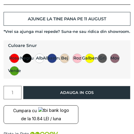
AJUNGE LA TINE PANA PE 11 AUGUST
*Vrei sa ajunga mai repede? Suna-ne sau ridica din showroom.
Culoare Snur
Rosu
Negru
Alb
Albastru
Bej
Roz
Galben
Gri
Mov
Verde
Cantitate
ADAUGA IN COS
Bratara
copii
CATALEYA,
Cumpara cu
Aur
de la 10.84 LEI / luna
Roz
14K
Plata in Rate