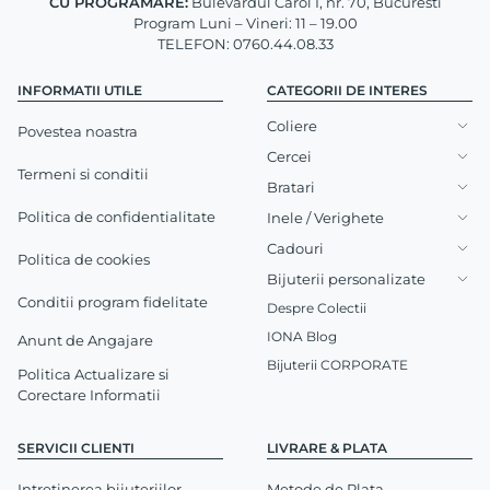
CU PROGRAMARE:
Bulevardul Carol I, nr. 70, Bucuresti
Program Luni – Vineri: 11 – 19.00
TELEFON: 0760.44.08.33
INFORMATII UTILE
CATEGORII DE INTERES
Coliere
Povestea noastra
Cercei
Termeni si conditii
Bratari
Politica de confidentialitate
Inele / Verighete
Cadouri
Politica de cookies
Bijuterii personalizate
Conditii program fidelitate
Despre Colectii
IONA Blog
Anunt de Angajare
Bijuterii CORPORATE
Politica Actualizare si
Corectare Informatii
SERVICII CLIENTI
LIVRARE & PLATA
Intretinerea bijuteriilor
Metode de Plata