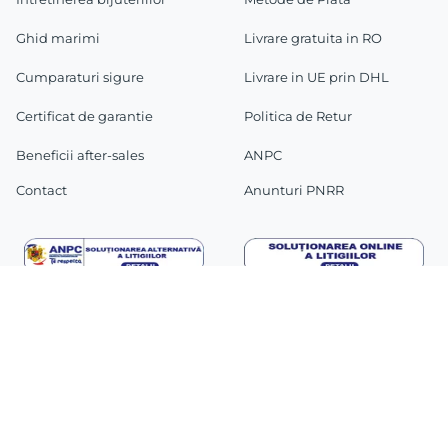
Ghid marimi
Livrare gratuita in RO
Cumparaturi sigure
Livrare in UE prin DHL
Certificat de garantie
Politica de Retur
Beneficii after-sales
ANPC
Contact
Anunturi PNRR
FORMULAR RETUR
Copyright 2025 IONA WOMAN SRL, CUI: RO39332277,
J2018002102235. Toate drepturile rezervate.