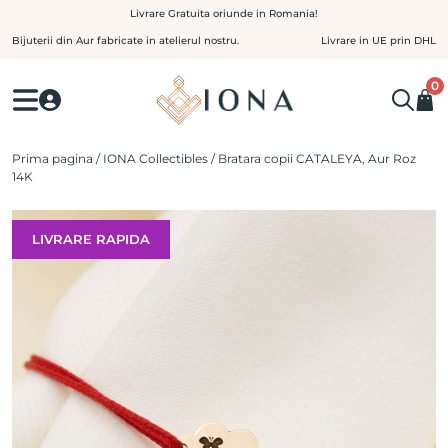
Skip
Livrare Gratuita oriunde in Romania!
to
Bijuterii din Aur fabricate in atelierul nostru.
Livrare in UE prin DHL
content
0
Prima pagina
/
IONA Collectibles
/ Bratara copii CATALEYA, Aur Roz
14K
LIVRARE RAPIDA