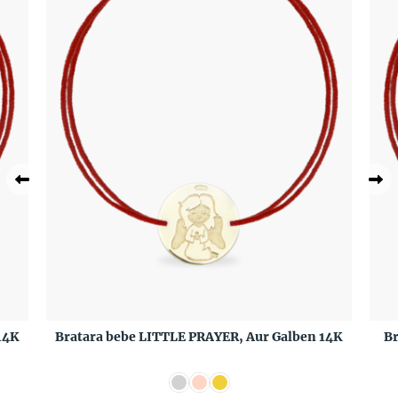
14K
Bratara bebe LITTLE PRAYER, Aur Galben 14K
Br