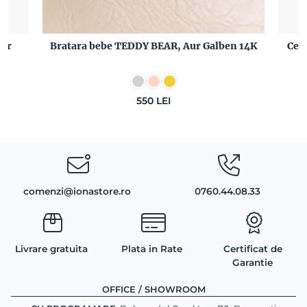
Aur
Bratara bebe TEDDY BEAR, Aur Galben 14K
Cer
550
LEI
comenzi@ionastore.ro
0760.44.08.33
Livrare gratuita
Plata in Rate
Certificat de
Garantie
OFFICE / SHOWROOM