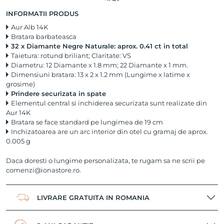
INFORMATII PRODUS
Aur Alb 14K
Bratara barbateasca
32 x Diamante Negre Naturale: aprox. 0.41 ct in total
Taietura: rotund briliant; Claritate: VS
Diametru: 12 Diamante x 1.8 mm; 22 Diamante x 1 mm.
Dimensiuni bratara: 13 x 2 x 1.2 mm (Lungime x latime x
grosime)
Prindere securizata in spate
Elementul central si inchiderea securizata sunt realizate din
Aur 14K
Bratara se face standard pe lungimea de 19 cm
Inchizatoarea are un arc interior din otel cu gramaj de aprox.
0.005 g
Daca doresti o lungime personalizata, te rugam sa ne scrii pe
comenzi@ionastore.ro
.
LIVRARE GRATUITA IN ROMANIA