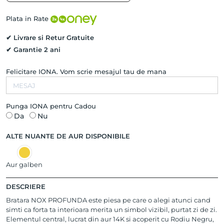
Diamante
Negre
Plata in Rate
Naturale
si
✔ Livrare si Retur Gratuite
Rodiu
✔ Garantie 2 ani
Negru,
Aur
Felicitare IONA. Vom scrie mesajul tau de mana
Alb
14K
Punga IONA pentru Cadou
Da
Nu
ALTE NUANTE DE AUR DISPONIBILE
Aur galben
DESCRIERE
Bratara NOX PROFUNDA este piesa pe care o alegi atunci cand
simti ca forta ta interioara merita un simbol vizibil, purtat zi de zi.
Elementul central, lucrat din aur 14K si acoperit cu Rodiu Negru,