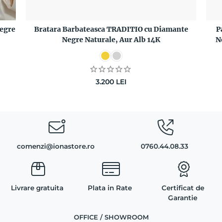
egre
Bratara Barbateasca TRADITIO cu Diamante
P
Negre Naturale, Aur Alb 14K
N
3.200
LEI
comenzi@ionastore.ro
0760.44.08.33
Livrare gratuita
Plata in Rate
Certificat de
Garantie
OFFICE / SHOWROOM