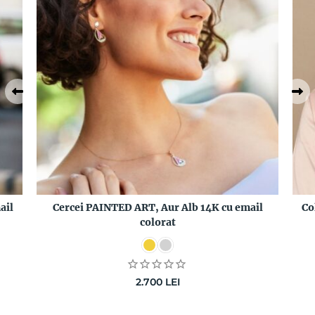
ail
Cercei PAINTED ART, Aur Alb 14K cu email
Co
colorat
2.700
LEI