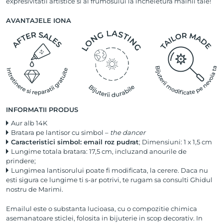
expresivitatii artistice si al frumosului la incheietura mainii tale!
AVANTAJELE IONA
INFORMATII PRODUS
Aur alb 14K
Bratara pe lantisor cu simbol –
the dancer
Caracteristici simbol: email roz pudrat
; Dimensiuni: 1 x 1,5 cm
Lungime totala bratara: 17,5 cm, incluzand anourile de
prindere;
Lungimea lantisorului poate fi modificata, la cerere. Daca nu
esti sigura ce lungime ti s-ar potrivi, te rugam sa consulti
Ghidul
nostru de Marimi
.
Emailul este o substanta lucioasa, cu o compozitie chimica
asemanatoare sticlei, folosita in bijuterie in scop decorativ. In