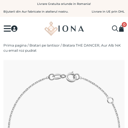
Skip
Livrare Gratuita oriunde in Romania!
to
Bijuterii din Aur fabricate in atelierul nostru.
Livrare in UE prin DHL
content
0
Prima pagina
/
Bratari pe lantisor
/ Bratara THE DANCER, Aur Alb 14K
cu email roz pudrat