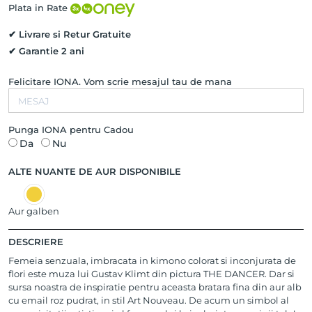
cu
Plata in Rate
email
roz
✔ Livrare si Retur Gratuite
pudrat
✔ Garantie 2 ani
Felicitare IONA. Vom scrie mesajul tau de mana
Punga IONA pentru Cadou
Da
Nu
ALTE NUANTE DE AUR DISPONIBILE
Aur galben
DESCRIERE
Femeia senzuala, imbracata in kimono colorat si inconjurata de
flori este muza lui Gustav Klimt din pictura THE DANCER. Dar si
sursa noastra de inspiratie pentru aceasta bratara fina din aur alb
cu email roz pudrat, in stil Art Nouveau. De acum un simbol al