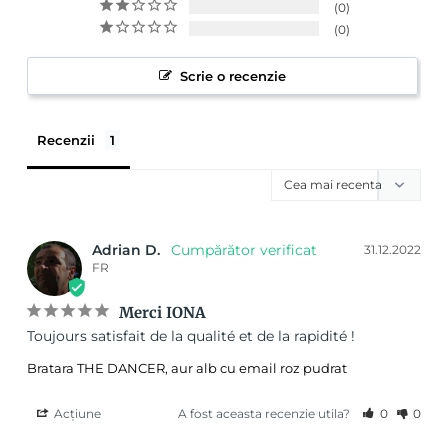
0
0
Scrie o recenzie
Recenzii
Adrian D.
31.12.2022
FR
Merci IONA
Toujours satisfait de la qualité et de la rapidité !
Bratara THE DANCER, aur alb cu email roz pudrat
Acțiune
A fost aceasta recenzie utila?
0
0