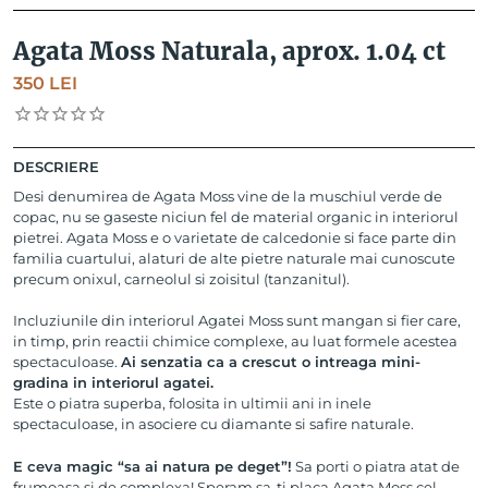
Agata Moss Naturala, aprox. 1.04 ct
350
LEI
DESCRIERE
Desi denumirea de Agata Moss vine de la muschiul verde de
copac, nu se gaseste niciun fel de material organic in interiorul
pietrei. Agata Moss e o varietate de calcedonie si face parte din
familia cuartului, alaturi de alte pietre naturale mai cunoscute
precum onixul, carneolul si zoisitul (tanzanitul).
Incluziunile din interiorul Agatei Moss sunt mangan si fier care,
in timp, prin reactii chimice complexe, au luat formele acestea
spectaculoase.
Ai senzatia ca a crescut o intreaga mini-
gradina in interiorul agatei.
Este o piatra superba, folosita in ultimii ani in inele
spectaculoase, in asociere cu diamante si safire naturale.
E ceva magic “sa ai natura pe deget”!
Sa porti o piatra atat de
frumoasa si de complexa! Speram sa-ti placa Agata Moss cel