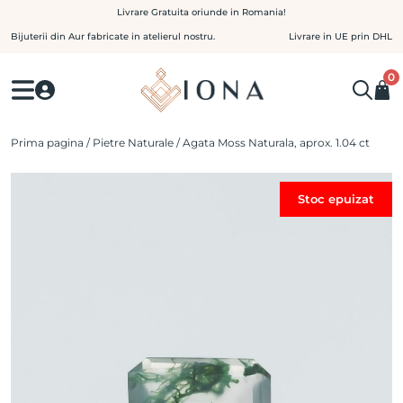
Skip
Livrare Gratuita oriunde in Romania!
to
Bijuterii din Aur fabricate in atelierul nostru.
Livrare in UE prin DHL
content
0
Prima pagina
/
Pietre Naturale
/ Agata Moss Naturala, aprox. 1.04 ct
Stoc epuizat