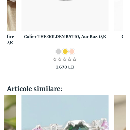
 Safire
Colier THE GOLDEN RATIO, Aur Roz 14K
Col
Alb 14K
Di
2.670
LEI
Articole similare: