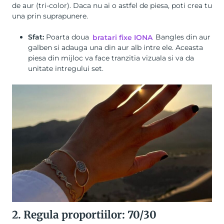
de aur (tri-color). Daca nu ai o astfel de piesa, poti crea tu
una prin suprapunere.
Sfat:
Poarta doua
bratari fixe IONA
Bangles din aur
galben si adauga una din aur alb intre ele. Aceasta
piesa din mijloc va face tranzitia vizuala si va da
unitate intregului set.
2. Regula proportiilor: 70/30