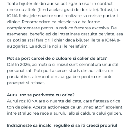
Toate bijuteriile din aur se pot zgaria usor in contact
unele cu altele (fiind acelasi grad de duritate). Totusi, la
IONA finisajele noastre sunt realizate sa reziste purtarii
zilnice. Recomandam ca piesele sa aiba forme
complementare pentru a reduce frecarea excesiva. De
asemenea, beneficiezi de intretinere gratuita pe viata, asa
ca poti sa stai fara griji chiar daca bijuteriile tale IONA s-
au zgariat. Le aduci la noi si le reslefuim.
Pot sa port cercei de o culoare si colier de alta?
Da! In 2026, asimetria si mixul sunt semnatura unui stil
personalizat. Poti purta cercei studs din aur alb si un
pandantiv statement din aur galben pentru un look
proaspat si relaxat.
Aurul roz se potriveste cu orice?
Aurul roz IONA are o nuanta delicata, care flateaza orice
ton de piele. Acesta actioneaza ca un „mediator” excelent
intre stralucirea rece a aurului alb si caldura celui galben.
Indrazneste sa incalci regulile si sa iti creezi propriul