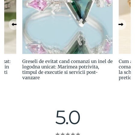
izat:
Greseli de evitat cand comanzi un inel de
Cum ale
a in
logodna unicat: Marimea potrivita,
comand
esti
timpul de executie si servicii post-
la schit
vanzare
pretioa
5.0