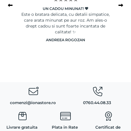
UN CADOU MINUNAT! 💖
le
Este o bratara delicata, cu detalii simpatice,
Ser
care arata minunat pe aur roz. Am ales-o
drept cadou si sunt foarte incantata de
calitate! ✨
ANDREEA ROGOZAN
comenzi@ionastore.ro
0760.44.08.33
Livrare gratuita
Plata in Rate
Certificat de