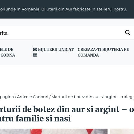
 oriunde in Romania! Bijuterii din Aur fabricate in atelierul nostru.
ELE DE
💌 BIJUTERII UNICAT
CREEAZA-TI BIJUTERIA PE
OGODNA
💌
COMANDA
 pagina
/
Articole Cadouri
/ Marturii de botez din aur si argint – o aleg
turii de botez din aur si argint – 
tru familie si nasi