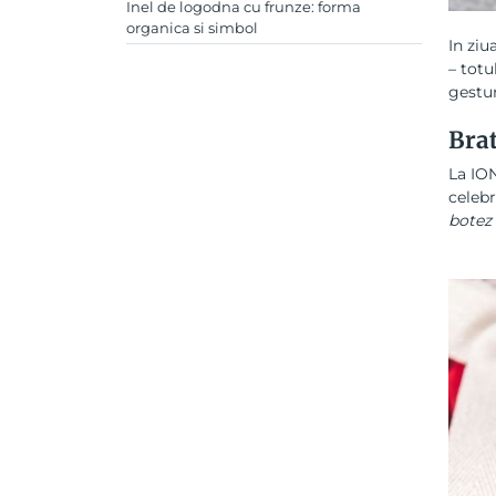
Inel de logodna cu frunze: forma
organica si simbol
In ziu
– totu
gestur
Brat
La ION
celeb
botez 