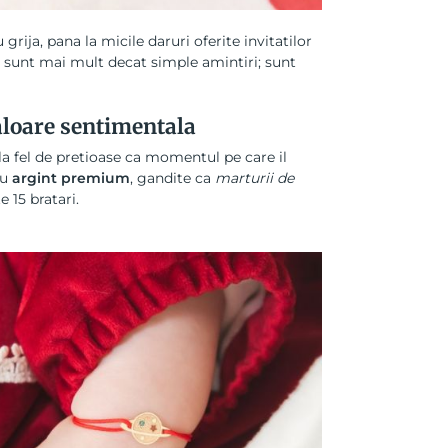
grija, pana la micile daruri oferite invitatilor
z sunt mai mult decat simple amintiri; sunt
aloare sentimentala
 la fel de pretioase ca momentul pe care il
au
argint premium
, gandite ca
marturii de
15 bratari.