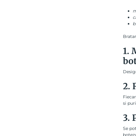
m
c
b
Bratar
1. 
bo
Design
2. 
Fiecar
si pu
3. 
Se pot
botezu