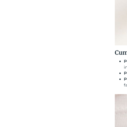
Cum 
P
i
P
P
f