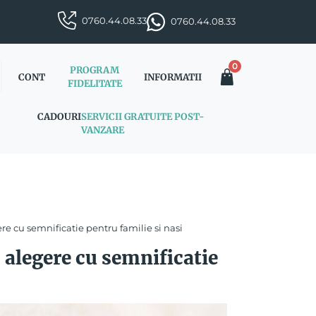
0760.44.08.33
0760.44.08.33
0
PROGRAM
CONT
INFORMATII
FIDELITATE
CADOURI
SERVICII GRATUITE POST-
VANZARE
ere cu semnificatie pentru familie si nasi
o alegere cu semnificatie