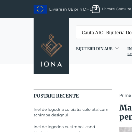
Skip
Livrare Gratuita
Livrare in UE prin DHL
to
content
BIJUTERII DIN AUR
IN
L
POSTARI RECENTE
Prima
Mar
Inel de logodna cu piatra colorata: cum
pen
schimba designul
Inel de logodna cu simbol: cand