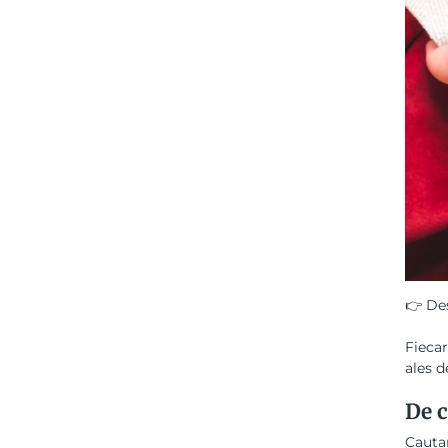
👉 De
Fiecar
ales d
De c
Cautar