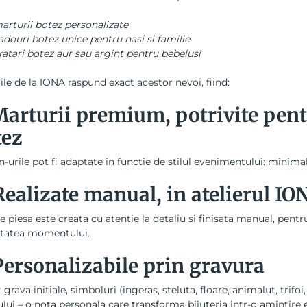
arturii botez personalizate
adouri botez unice pentru nasi si familie
ratari botez aur sau argint pentru bebelusi
ile de la IONA raspund exact acestor nevoi, fiind:
Marturii premium, potrivite pent
tez
-urile pot fi adaptate in functie de stilul evenimentului: minimal
Realizate manual, in atelierul IO
e piesa este creata cu atentie la detaliu si finisata manual, pentr
ritatea momentului.
Personalizabile prin gravura
 grava initiale, simboluri (ingeras, steluta, floare, animalut, tri
lui – o nota personala care transforma bijuteria intr-o amintire 