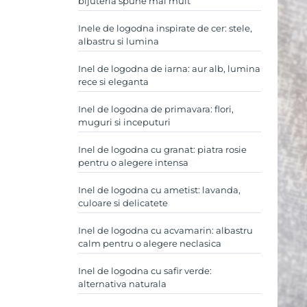
bijuteria spune mai mult
Inele de logodna inspirate de cer: stele,
albastru si lumina
Inel de logodna de iarna: aur alb, lumina
rece si eleganta
Inel de logodna de primavara: flori,
muguri si inceputuri
Inel de logodna cu granat: piatra rosie
pentru o alegere intensa
Inel de logodna cu ametist: lavanda,
culoare si delicatete
Inel de logodna cu acvamarin: albastru
calm pentru o alegere neclasica
Inel de logodna cu safir verde:
alternativa naturala