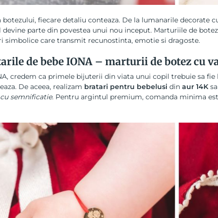
a botezului, fiecare detaliu conteaza. De la lumanarile decorate cu 
l devine parte din povestea unui nou inceput. Marturiile de bote
i simbolice care transmit recunostinta, emotie si dragoste.
arile de bebe IONA – marturii de botez cu v
A, credem ca primele bijuterii din viata unui copil trebuie sa fie
reaza. De aceea, realizam
bratari pentru bebelusi
din
aur 14K
s
cu semnificatie
. Pentru argintul premium, comanda minima este 