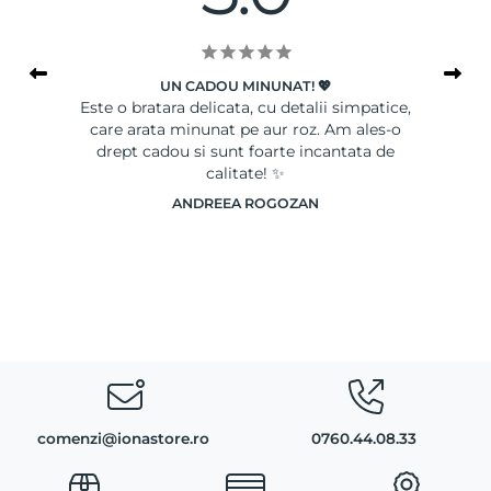
UN CADOU MINUNAT! 💖
le
Este o bratara delicata, cu detalii simpatice,
Ser
care arata minunat pe aur roz. Am ales-o
drept cadou si sunt foarte incantata de
calitate! ✨
ANDREEA ROGOZAN
comenzi@ionastore.ro
0760.44.08.33