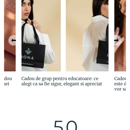
 cadou
Cadou de grup pentru educatoare: ce
Cadoul
 unei
alegi ca sa fie sigur, elegant si apreciat
este de
vor sa 
5.0