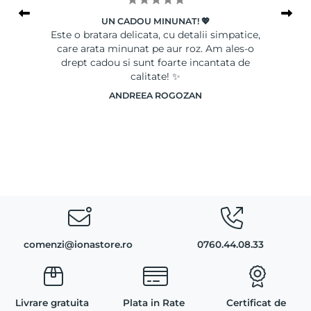
UN CADOU MINUNAT! 💖
le
Este o bratara delicata, cu detalii simpatice,
Ser
care arata minunat pe aur roz. Am ales-o
drept cadou si sunt foarte incantata de
calitate! ✨
ANDREEA ROGOZAN
comenzi@ionastore.ro
0760.44.08.33
Livrare gratuita
Plata in Rate
Certificat de