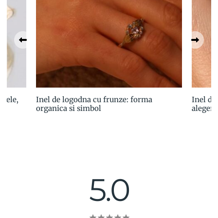
stele,
Inel de logodna cu frunze: forma
Inel de
organica si simbol
alegere
5.0