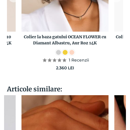
 cu 10
Colier la baza gatului OCEAN FLOWER cu
Colier
lb 14K
Diamant Albastru, Aur Roz 14K
L
1
Recenzii
2.360
LEI
Articole similare: