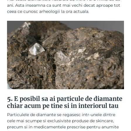
ani. Asta inseamna ca sunt mai vechi decat aproape tot
ceea ce cunosc arheologii la ora actuala.
5.
E posibil sa ai particule de diamante
chiar acum pe tine si in interiorul tau
Particulele de diamante se regasesc intr-unele dintre
cele mai scumpe si exclusiviste produse de skincare,
precum si in medicamentele prescrise pentru anumite