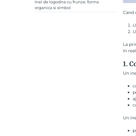
Inel de logodna cu frunze: forma
organica si simbol
Cand c
U
U
La pri
In rea
1.
Co
Un ine
c
p
a
c
Un ine
p