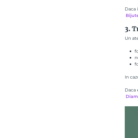
Daca i
Bijut
3.
T
Un at
f
n
f
In caz
Daca e
Diama