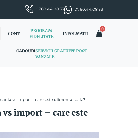
0760.44.08.33
0760.44.08.33
0
PROGRAM
CONT
INFORMATII
FIDELITATE
CADOURI
SERVICII GRATUITE POST-
VANZARE
mania vs import – care este diferenta reala?
 vs import – care este