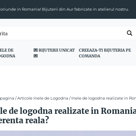
 oriunde in Romania! Bijuterii din Aur fabricate in atelierul nostru.
ELE DE
💌 BIJUTERII UNICAT
CREEAZA-TI BIJUTERIA PE
OGODNA
💌
COMANDA
 pagina
/
Articole Inele de Logodna
/ Inele de logodna realizate in Ro
le de logodna realizate in Romania
erenta reala?