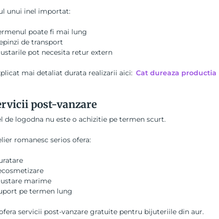
ul unui inel importat:
ermenul poate fi mai lung
epinzi de transport
justarile pot necesita retur extern
licat mai detaliat durata realizarii aici:
Cat dureaza productia 
rvicii post-vanzare
l de logodna nu este o achizitie pe termen scurt.
lier romanesc serios ofera:
uratare
ecosmetizare
justare marime
uport pe termen lung
fera servicii post-vanzare gratuite pentru bijuteriile din aur.