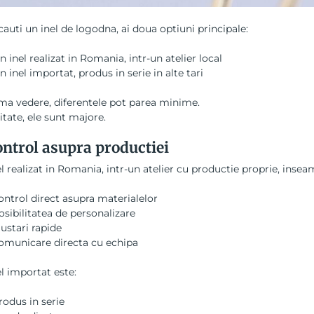
auti un inel de logodna, ai doua optiuni principale:
n inel realizat in Romania, intr-un atelier local
n inel importat, produs in serie in alte tari
ma vedere, diferentele pot parea minime.
litate, ele sunt majore.
ntrol asupra productiei
l realizat in Romania, intr-un atelier cu productie proprie, insea
ontrol direct asupra materialelor
osibilitatea de personalizare
justari rapide
omunicare directa cu echipa
l importat este:
rodus in serie