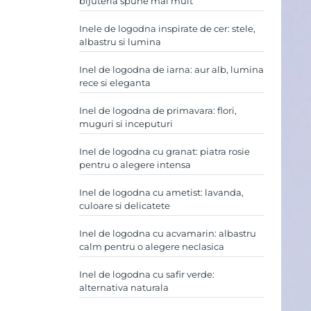
bijuteria spune mai mult
Inele de logodna inspirate de cer: stele,
albastru si lumina
Inel de logodna de iarna: aur alb, lumina
rece si eleganta
Inel de logodna de primavara: flori,
muguri si inceputuri
Inel de logodna cu granat: piatra rosie
pentru o alegere intensa
Inel de logodna cu ametist: lavanda,
culoare si delicatete
Inel de logodna cu acvamarin: albastru
calm pentru o alegere neclasica
Inel de logodna cu safir verde:
alternativa naturala