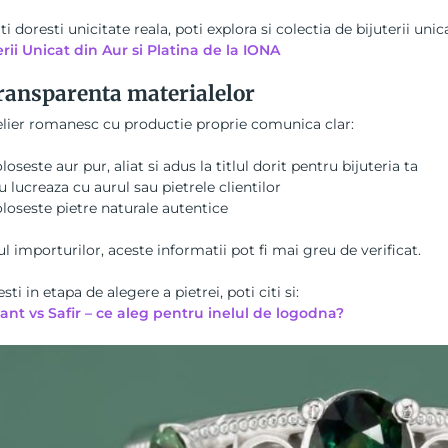
ti doresti unicitate reala, poti explora si colectia de bijuterii unica
erii Unicat din Aur si Platina de la IONA
ransparenta materialelor
elier romanesc cu productie proprie comunica clar:
oloseste aur pur, aliat si adus la titlul dorit pentru bijuteria ta
u lucreaza cu aurul sau pietrele clientilor
oloseste pietre naturale autentice
ul importurilor, aceste informatii pot fi mai greu de verificat.
sti in etapa de alegere a pietrei, poti citi si:
nt vs Safir – ce aleg pentru inelul de logodna?