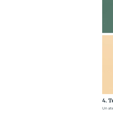
4. T
Un ate