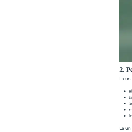
2. P
La un 
a
s
a
m
i
La un 