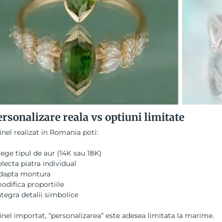
ersonalizare reala vs optiuni limitate
inel realizat in Romania poti:
lege tipul de aur (14K sau 18K)
electa piatra individual
dapta montura
odifica proportiile
ntegra detalii simbolice
inel importat, “personalizarea” este adesea limitata la marime.