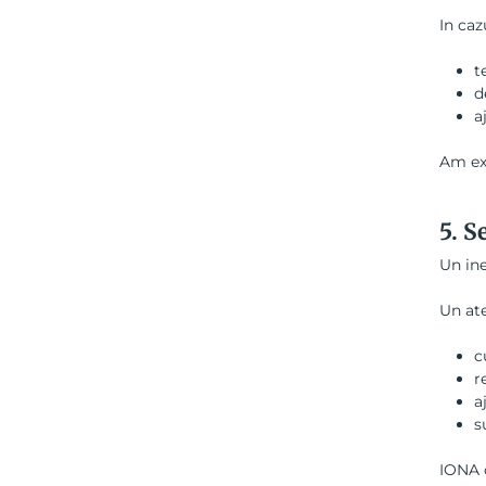
In caz
t
d
a
Am exp
5.
Se
Un ine
Un ate
c
r
a
s
IONA o