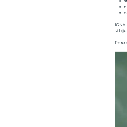
s
n
d
IONA e
si biju
Proces