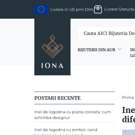
Skip
Livrare Gratuita
Livrare in UE prin DHL
to
content
BIJUTERII DIN AUR
IN
L
POSTARI RECENTE
Prima
Ine
Inel de logodna cu piatra colorata: cum
dif
schimba designul
Inel de logodna cu simbol: cand