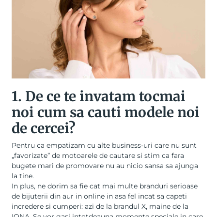
1. De ce te invatam tocmai
noi cum sa cauti
modele noi
de cercei
?
Pentru ca empatizam cu alte business-uri care nu sunt
„favorizate” de motoarele de cautare si stim ca fara
bugete mari de promovare nu au nicio sansa sa ajunga
la tine.
In plus, ne dorim sa fie cat mai multe branduri serioase
de bijuterii din aur in online in asa fel incat sa capeti
incredere si cumperi: azi de la brandul X, maine de la
IONA. Se vor gasi intotdeauna momente speciale in care