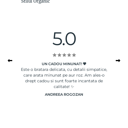
Stilul Organic
5.0
UN CADOU MINUNAT! 💖
le
Este o bratara delicata, cu detalii simpatice,
Ser
care arata minunat pe aur roz. Am ales-o
drept cadou si sunt foarte incantata de
calitate! ✨
ANDREEA ROGOZAN