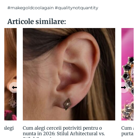
#makegoldcoolagain #qualitynotquantity
Articole similare:
 alegi
Cum alegi cerceii potriviti pentru o
Cum ale
nunta in 2026: Stilul Arhitectural vs.
purtare