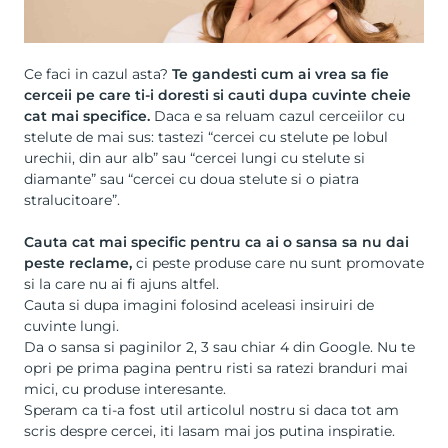
Ce faci in cazul asta?
Te gandesti cum ai vrea sa fie
cerceii pe care ti-i doresti si cauti dupa cuvinte cheie
cat mai specifice.
Daca e sa reluam cazul cerceiilor cu
stelute de mai sus: tastezi “cercei cu stelute pe lobul
urechii, din aur alb” sau “cercei lungi cu stelute si
diamante” sau “cercei cu doua stelute si o piatra
stralucitoare”.
Cauta cat mai specific pentru ca ai o sansa sa nu dai
peste reclame,
ci peste produse care nu sunt promovate
si la care nu ai fi ajuns altfel.
Cauta si dupa imagini folosind aceleasi insiruiri de
cuvinte lungi.
Da o sansa si paginilor 2, 3 sau chiar 4 din Google. Nu te
opri pe prima pagina pentru risti sa ratezi branduri mai
mici, cu produse interesante.
Speram ca ti-a fost util articolul nostru si daca tot am
scris despre cercei, iti lasam mai jos putina inspiratie.