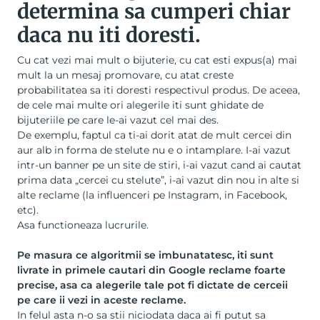
determina sa cumperi chiar
daca nu iti doresti.
Cu cat vezi mai mult o bijuterie, cu cat esti expus(a) mai
mult la un mesaj promovare, cu atat creste
probabilitatea sa iti doresti respectivul produs. De aceea,
de cele mai multe ori alegerile iti sunt ghidate de
bijuteriile pe care le-ai vazut cel mai des.
De exemplu, faptul ca ti-ai dorit atat de mult
cercei din
aur alb
in forma de stelute nu e o intamplare. I-ai vazut
intr-un banner pe un site de stiri, i-ai vazut cand ai cautat
prima data „cercei cu stelute”, i-ai vazut din nou in alte si
alte reclame (la influenceri pe Instagram, in Facebook,
etc).
Asa functioneaza lucrurile.
Pe masura ce algoritmii se imbunatatesc, iti sunt
livrate in primele cautari din Google reclame foarte
precise, asa ca alegerile tale pot fi dictate de cerceii
pe care ii vezi in aceste reclame.
In felul asta n-o sa stii niciodata daca ai fi putut sa