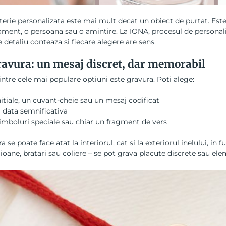
terie personalizata este mai mult decat un obiect de purtat. Est
ent, o persoana sau o amintire. La IONA, procesul de personali
e detaliu conteaza si fiecare alegere are sens.
ravura: un mesaj discret, dar memorabil
ntre cele mai populare optiuni este gravura. Poti alege:
nitiale, un cuvant-cheie sau un mesaj codificat
 data semnificativa
imboluri speciale sau chiar un fragment de vers
a se poate face atat la interiorul, cat si la exteriorul inelului, in 
oane, bratari sau coliere – se pot grava placute discrete sau el