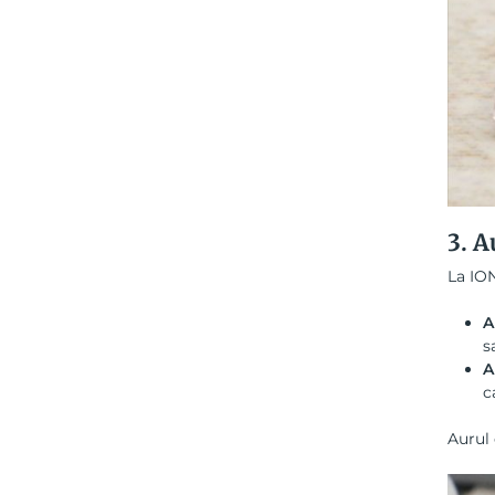
3. A
La ION
A
s
A
c
Aurul 