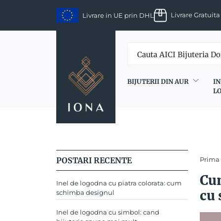
Skip
Livrare Gratuita
Livrare in UE prin DHL
to
content
BIJUTERII DIN AUR
IN
L
POSTARI RECENTE
Prima
Cum
Inel de logodna cu piatra colorata: cum
cu 
schimba designul
Inel de logodna cu simbol: cand