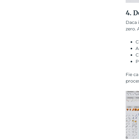
4. D
Daca i
zero. 
C
A
C
P
Fie ca
proces