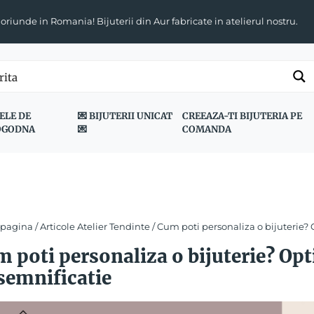
 oriunde in Romania! Bijuterii din Aur fabricate in atelierul nostru.
ELE DE
💌 BIJUTERII UNICAT
CREEAZA-TI BIJUTERIA PE
OGODNA
💌
COMANDA
 pagina
/
Articole Atelier Tendinte
/ Cum poti personaliza o bijuterie? 
 poti personaliza o bijuterie? Opt
semnificatie