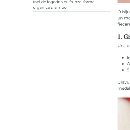
Inel de logodna cu frunze: forma
organica si simbol
O biju
un mom
fiecar
1. G
Una di
I
O
S
Gravur
medali