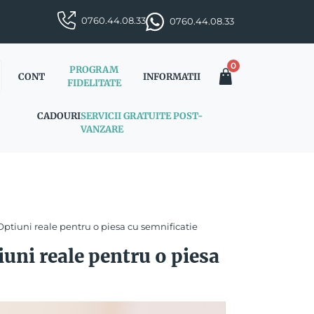
0760.44.08.33
0760.44.08.33
0
PROGRAM
CONT
INFORMATII
FIDELITATE
CADOURI
SERVICII GRATUITE POST-
VANZARE
Optiuni reale pentru o piesa cu semnificatie
iuni reale pentru o piesa