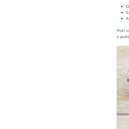
D
S
A
Poti o
o put