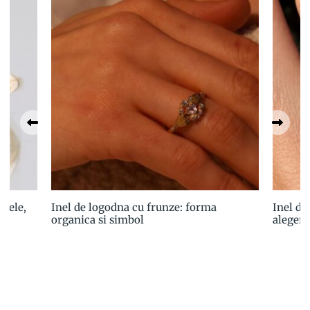
stele,
Inel de logodna cu frunze: forma
Inel de
organica si simbol
alegere