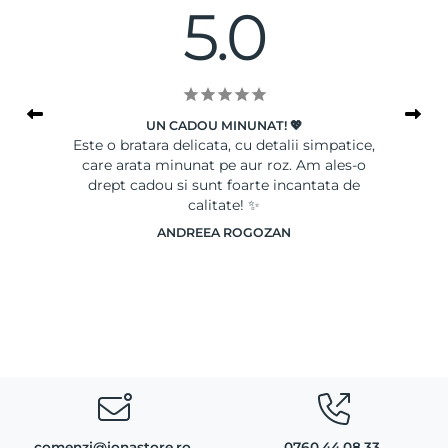
5.0
UN CADOU MINUNAT! 💖
le
Este o bratara delicata, cu detalii simpatice,
Ser
care arata minunat pe aur roz. Am ales-o
drept cadou si sunt foarte incantata de
calitate! ✨
ANDREEA ROGOZAN
comenzi@ionastore.ro
0760.44.08.33