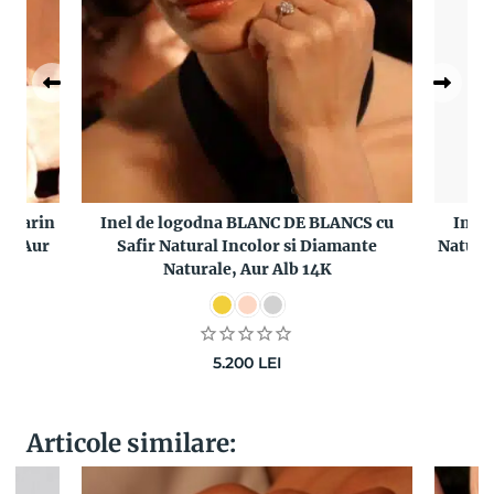
vamarin
Inel de logodna BLANC DE BLANCS cu
Inel 
le, Aur
Safir Natural Incolor si Diamante
Natura
Naturale, Aur Alb 14K
5.200
LEI
Articole similare: