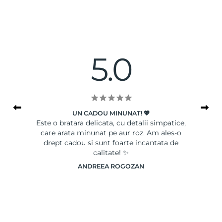
5.0
UN CADOU MINUNAT! 💖
le
Este o bratara delicata, cu detalii simpatice,
Ser
care arata minunat pe aur roz. Am ales-o
drept cadou si sunt foarte incantata de
calitate! ✨
ANDREEA ROGOZAN