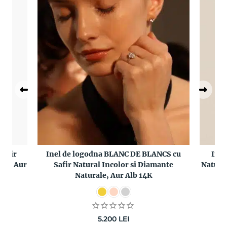
Safir
Inel de logodna BLANC DE BLANCS cu
Inel
ale, Aur
Safir Natural Incolor si Diamante
Natura
Naturale, Aur Alb 14K
5.200
LEI