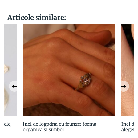
Articole similare:
stele,
Inel de logodna cu frunze: forma
Inel de
organica si simbol
alegere