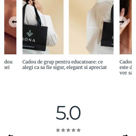
 cadou
Cadou de grup pentru educatoare: ce
Cadoul
 unei
alegi ca sa fie sigur, elegant si apreciat
este de
vor sa 
5.0