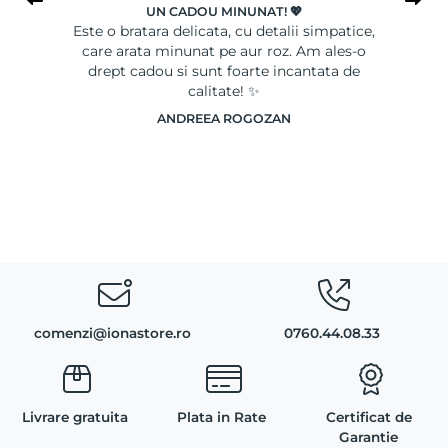
UN CADOU MINUNAT! 💖
le
Este o bratara delicata, cu detalii simpatice,
Ser
care arata minunat pe aur roz. Am ales-o
drept cadou si sunt foarte incantata de
calitate! ✨
ANDREEA ROGOZAN
comenzi@ionastore.ro
0760.44.08.33
Livrare gratuita
Plata in Rate
Certificat de
Garantie