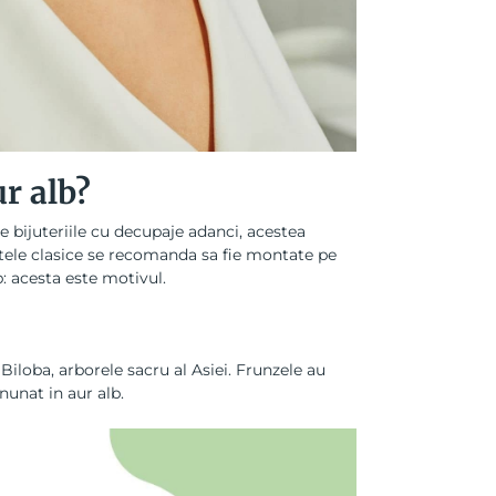
r alb?
re bijuteriile cu decupaje adanci, acestea
tele clasice se recomanda sa fie montate pe
b
: acesta este motivul.
iloba, arborele sacru al Asiei. Frunzele au
nunat in aur alb.