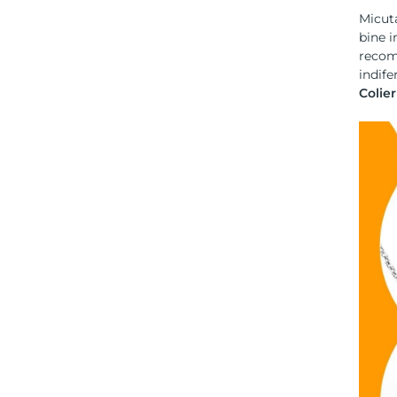
Micuta
bine i
recoma
indife
Colier