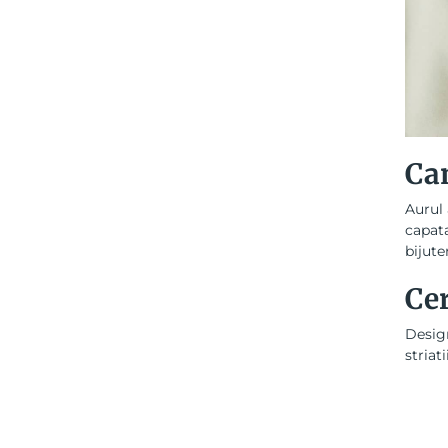
Can
Aurul 
capata
bijute
Ce
Design
striat