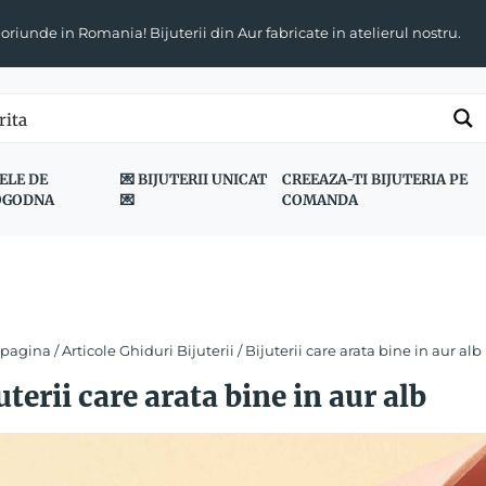
 oriunde in Romania! Bijuterii din Aur fabricate in atelierul nostru.
ELE DE
💌 BIJUTERII UNICAT
CREEAZA-TI BIJUTERIA PE
OGODNA
💌
COMANDA
 pagina
/
Articole Ghiduri Bijuterii
/ Bijuterii care arata bine in aur alb
uterii care arata bine in aur alb