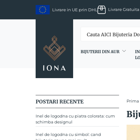
Skip
Livrare Gratuita
Livrare in UE prin DHL
to
content
BIJUTERII DIN AUR
IN
L
POSTARI RECENTE
Prima
Bij
Inel de logodna cu piatra colorata: cum
schimba designul
Inel de logodna cu simbol: cand