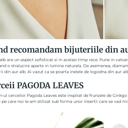
d recomandam bijuteriile din au
alb are un aspect sofisticat si in acelasi timp rece. Pune in valoa
nd o stralucire aparte in lumina naturala. De asemenea, diaman
rii din aur alb. Ai vazut ca se poarta
inelele de logodna din aur al
rceii PAGODA LEAVES
-ul cerceilor Pagoda Leaves este inspirat de frunzele de Ginkgo B
ii pe care noi le-am stilizat sub forma unor insertii care se vad mi