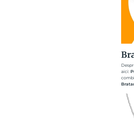
Br
Despr
aici:
P
combi
Brata