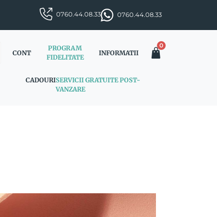
0760.44.08.33
0760.44.08.33
0
PROGRAM
CONT
INFORMATII
FIDELITATE
CADOURI
SERVICII GRATUITE POST-
VANZARE