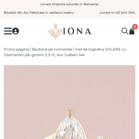
Skip
Livrare Gratuita oriunde in Romania!
to
Bijuterii din Aur fabricate in atelierul nostru.
Livrare in UE prin DHL
content
0
Prima pagina
/
Bijuterie pe comanda
/ Inel de logodna VOLARE cu
Diamante Lab-grown 2.3 ct, Aur Galben 14K