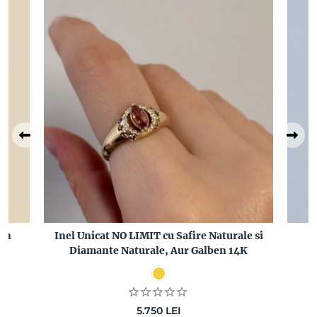
ian
Inel Unicat NO LIMIT cu Safire Naturale si
Diamante Naturale, Aur Galben 14K
D
5.750
LEI