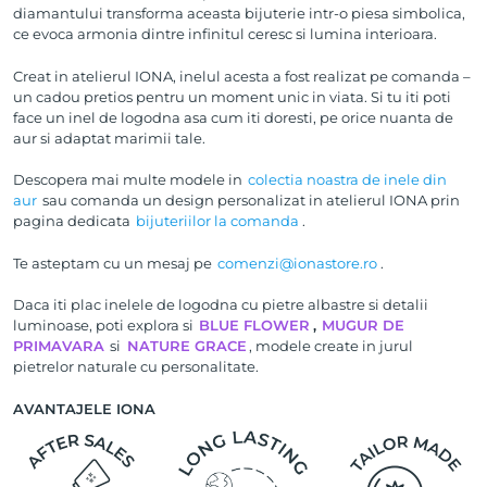
diamantului transforma aceasta bijuterie intr-o piesa simbolica,
ce evoca armonia dintre infinitul ceresc si lumina interioara.
Creat in atelierul IONA, inelul acesta a fost realizat pe comanda –
un cadou pretios pentru un moment unic in viata. Si tu iti poti
face un inel de logodna asa cum iti doresti, pe orice nuanta de
aur si adaptat marimii tale.
Descopera mai multe modele in
colectia noastra de inele din
aur
sau comanda un design personalizat in atelierul IONA prin
pagina dedicata
bijuteriilor la comanda
.
Te asteptam cu un mesaj pe
comenzi@ionastore.ro
.
Daca iti plac inelele de logodna cu pietre albastre si detalii
luminoase, poti explora si
BLUE FLOWER
,
MUGUR DE
PRIMAVARA
si
NATURE GRACE
, modele create in jurul
pietrelor naturale cu personalitate.
AVANTAJELE IONA