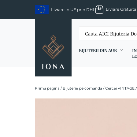
Skip
Livrare Gratuita
Livrare in UE prin DHL
to
content
BIJUTERII DIN AUR
IN
L
Prima pagina
/
Bijuterie pe comanda
/ Cercei VINTAGE 