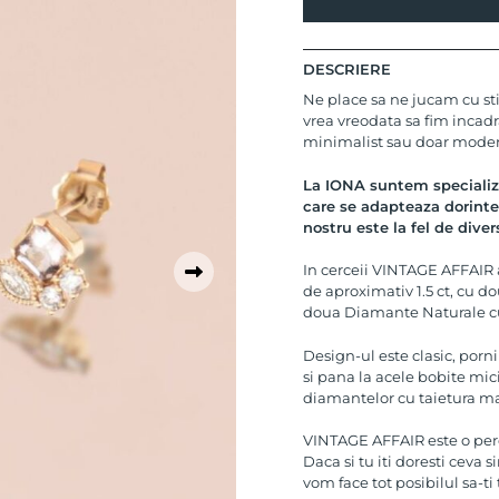
DESCRIERE
Ne place sa ne jucam cu stil
vrea vreodata sa fim incadr
minimalist sau doar modern
La IONA suntem specializat
care se adapteaza dorintel
nostru este la fel de diver
In cerceii VINTAGE AFFAIR
de aproximativ 1.5 ct, cu 
doua Diamante Naturale cu 
Design-ul este clasic, porni
si pana la acele bobite mic
diamantelor cu taietura ma
VINTAGE AFFAIR este o per
Daca si tu iti doresti ceva 
vom face tot posibilul sa-ti