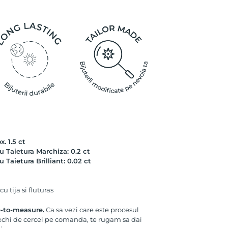
. 1.5 ct
 Taietura Marchiza: 0.2 ct
Taietura Brilliant: 0.02 ct
u tija si fluturas
e-to-measure.
Ca sa vezi care este procesul
echi de cercei pe comanda, te rugam sa dai