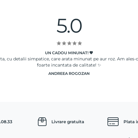
5.0
UN CADOU MINUNAT! 💖
ata, cu detalii simpatice, care arata minunat pe aur roz. Am ales-
foarte incantata de calitate! ✨
ANDREEA ROGOZAN
.08.33
Livrare gratuita
Plata 