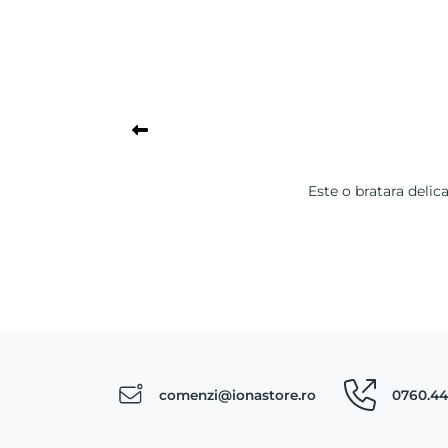
Este o bratara delic
comenzi@ionastore.ro
0760.44