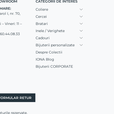
SHOWROOM
CATEGORII DE INTERES
MARE:
Coliere
ol I, nr. 70,
Cercei
Bratari
– Vineri: 11 –
Inele / Verighete
60.44.08.33
Cadouri
Bijuterii personalizate
Despre Colectii
IONA Blog
Bijuterii CORPORATE
FORMULAR RETUR
rile rezervate.