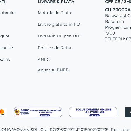
NTI
LIVRARE & PLATA
OFFICE / 
CU PROGRA
uteriilor
Metode de Plata
Bulevardul Car
Bucuresti
Livrare gratuita in RO
Program Luni 
19.00
igure
Livrare in UE prin DHL
TELEFON: 07
arantie
Politica de Retur
-sales
ANPC
Anunturi PNRR
 IONA WOMAN SRL, CUI: RO39332277, J2018002102235. Toate dreptu