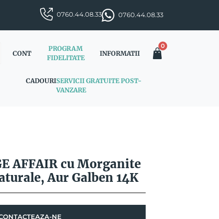
0760.44.08.33
0760.44.08.33
0
PROGRAM
CONT
INFORMATII
FIDELITATE
CADOURI
SERVICII GRATUITE POST-
VANZARE
GE AFFAIR cu Morganite
aturale, Aur Galben 14K
CONTACTEAZA-NE