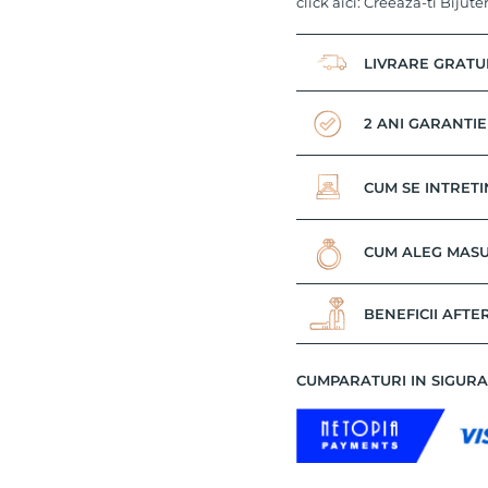
click
aici: Creeaza-ti Bijute
LIVRARE GRATU
2 ANI GARANTIE
CUM SE INTRETI
CUM ALEG MASU
BENEFICII AFTE
CUMPARATURI IN SIGUR