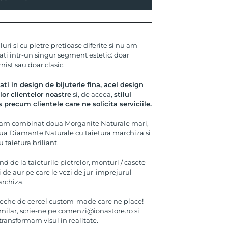
uri si cu pietre pretioase diferite si nu am
ati intr-un singur segment estetic: doar
ist sau doar clasic.
i in design de bijuterie fina, acel design
or clientelor noastre
si, de aceea,
stilul
s precum clientele care ne solicita serviciile.
 am combinat doua Morganite Naturale mari,
doua Diamante Naturale cu taietura marchiza si
taietura briliant.
nd de la taieturile pietrelor, monturi / casete
i de aur pe care le vezi de jur-imprejurul
rchiza.
eche de cercei custom-made care ne place!
similar, scrie-ne pe comenzi@ionastore.ro si
 transformam visul in realitate.