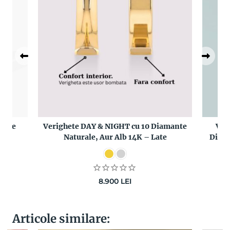
afire
Verighete DAY & NIGHT cu 10 Diamante
Ver
4K
Naturale, Aur Alb 14K – Late
Diama
8.900
LEI
Articole similare: