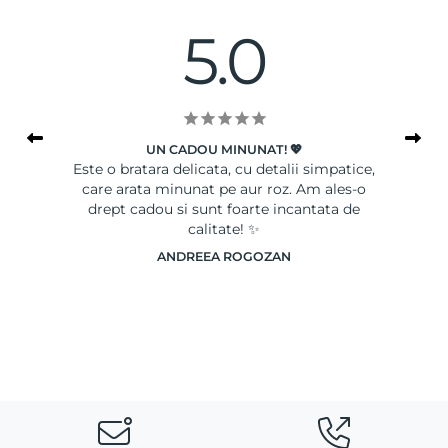
5.0
UN CADOU MINUNAT! 💖
le
Este o bratara delicata, cu detalii simpatice,
Ser
care arata minunat pe aur roz. Am ales-o
drept cadou si sunt foarte incantata de
calitate! ✨
ANDREEA ROGOZAN