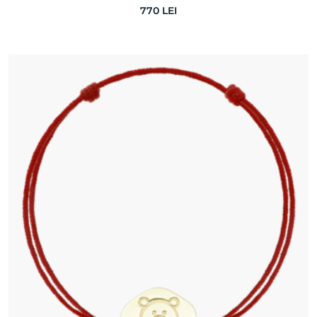
diamant albastru, u…
770
LEI