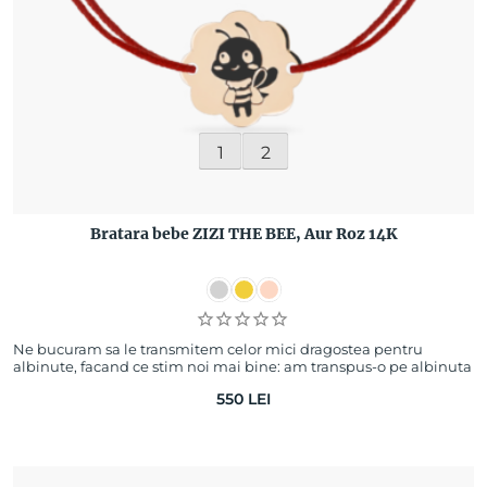
1
2
Bratara bebe ZIZI THE BEE, Aur Roz 14K
Ne bucuram sa le transmitem celor mici dragostea pentru
albinute, facand ce stim noi mai bine: am transpus-o pe albinuta
ZIZI intr-o bratara pe care b…
550
LEI