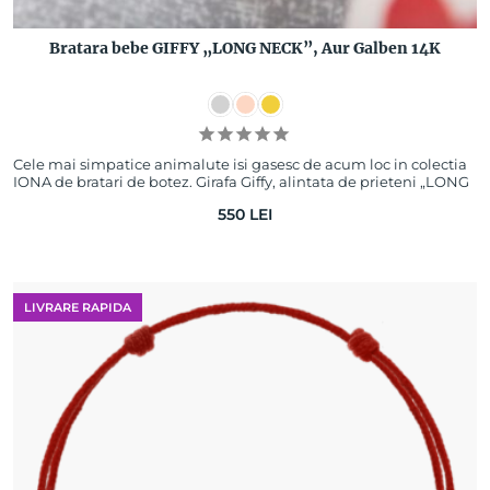
Bratara bebe GIFFY „LONG NECK”, Aur Galben 14K
Cele mai simpatice animalute isi gasesc de acum loc in colectia
IONA de bratari de botez. Girafa Giffy, alintata de prieteni „LONG
NECK”, poate fi cel…
550
LEI
LIVRARE RAPIDA