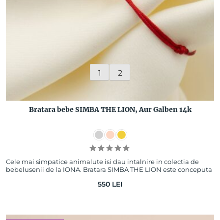
1
2
Bratara bebe SIMBA THE LION, Aur Galben 14k
Cele mai simpatice animalute isi dau intalnire in colectia de
bebelusenii de la IONA. Bratara SIMBA THE LION este conceputa
pentru micul tau leut,…
550
LEI