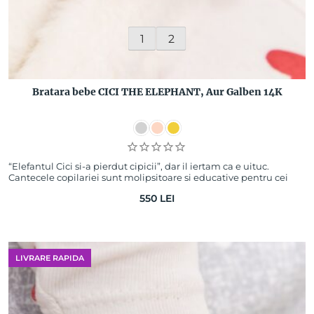
1
2
Bratara bebe CICI THE ELEPHANT, Aur Galben 14K
“Elefantul Cici si-a pierdut cipicii”, dar il iertam ca e uituc.
Cantecele copilariei sunt molipsitoare si educative pentru cei
mici si cei mari. Asa…
550
LEI
LIVRARE RAPIDA