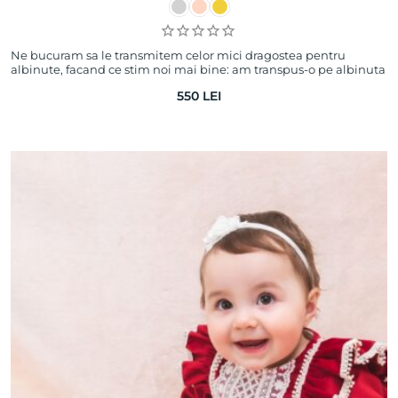
Ne bucuram sa le transmitem celor mici dragostea pentru
albinute, facand ce stim noi mai bine: am transpus-o pe albinuta
ZIZI intr-o bratara pe care b…
550
LEI