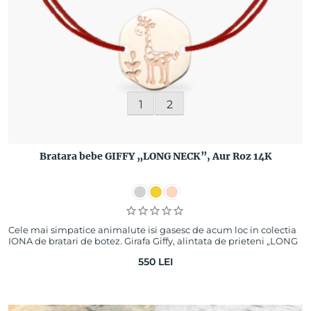
1
2
Bratara bebe GIFFY „LONG NECK”, Aur Roz 14K
Cele mai simpatice animalute isi gasesc de acum loc in colectia
IONA de bratari de botez. Girafa Giffy, alintata de prieteni „LONG
NECK”, poate fi cel…
550
LEI