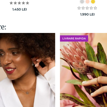
1.450
LEI
1.990
LEI
re:
LIVRARE RAPIDA