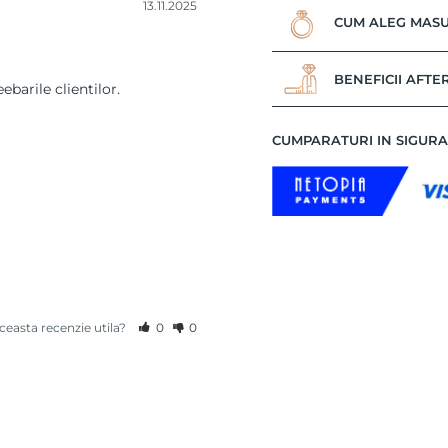
13.11.2025
CUM ALEG MASU
BENEFICII AFTE
barile clientilor.
CUMPARATURI IN SIGUR
aceasta recenzie utila?
0
0