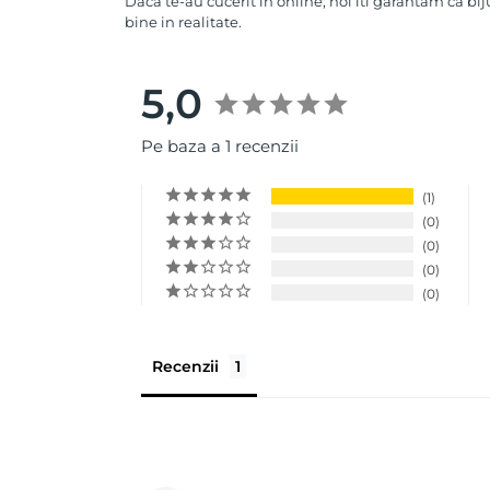
Daca te-au cucerit in online, noi iti garantam ca bij
bine in realitate.
5,0
Pe baza a 1 recenzii
1
0
0
0
0
Recenzii