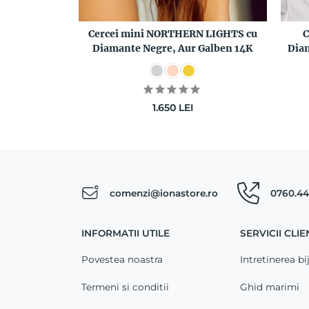
Cercei mini NORTHERN LIGHTS cu
C
Diamante Negre, Aur Galben 14K
Diam
1.650
LEI
comenzi@ionastore.ro
0760.44
INFORMATII UTILE
SERVICII CLIE
Povestea noastra
Intretinerea bij
Termeni si conditii
Ghid marimi