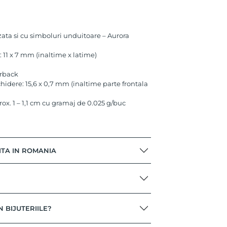
zata si cu simboluri unduitoare – Aurora
11 x 7 mm (inaltime x latime)
erback
idere: 15,6 x 0,7 mm (inaltime parte frontala
prox. 1 – 1,1 cm cu gramaj de 0.025 g/buc
ITA IN ROMANIA
N BIJUTERIILE?