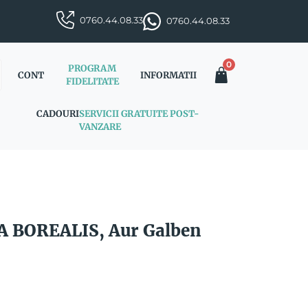
0760.44.08.33
0760.44.08.33
0
PROGRAM
CONT
INFORMATII
FIDELITATE
CADOURI
SERVICII GRATUITE POST-
VANZARE
A BOREALIS, Aur Galben