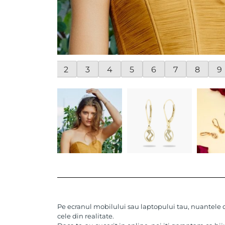
1
2
3
4
5
6
7
8
9
Pe ecranul mobilului sau laptopului tau, nuantele de
cele din realitate.