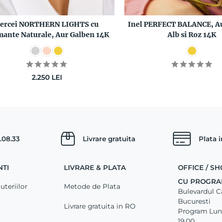
ercei NORTHERN LIGHTS cu
Inel PERFECT BALANCE, Au
ante Naturale, Aur Galben 14K
Alb si Roz 14K
2.250
LEI
.08.33
Livrare gratuita
Plata 
NTI
LIVRARE & PLATA
OFFICE / 
CU PROGRA
uteriilor
Metode de Plata
Bulevardul Car
Bucuresti
Livrare gratuita in RO
Program Luni 
19.00