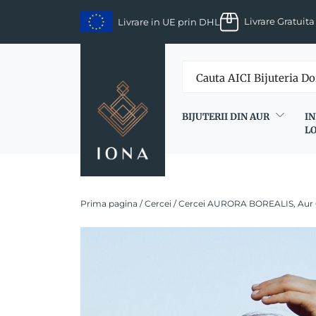
Skip
Livrare Gratuita
Livrare in UE prin DHL
to
content
BIJUTERII DIN AUR
IN
L
Prima pagina
/
Cercei
/ Cercei AURORA BOREALIS, Aur 