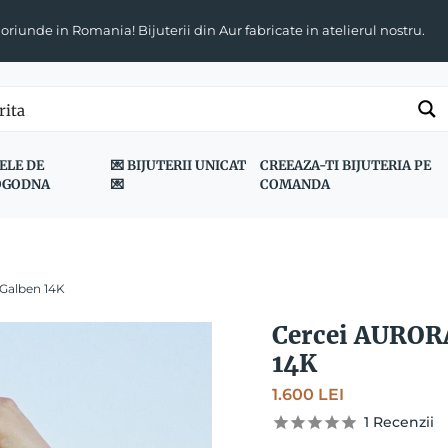
 oriunde in Romania! Bijuterii din Aur fabricate in atelierul nostru.
ELE DE
💌 BIJUTERII UNICAT
CREEAZA-TI BIJUTERIA PE
OGODNA
💌
COMANDA
Galben 14K
Cercei AUROR
14K
1.600
LEI
1
Recenzii