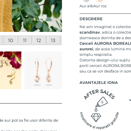
Aur alb
Aur roz
DESCRIERE
Ne-am imaginat o colectie 
scandinav
, adica o colecti
starneasca dorinta de a des
10
11
12
13
14
Cerceii AURORA BOREALIS s
aurorei
, de acea lumina mag
simplu respiratia.
Datorita design-ului suplu s
porti cerceii AURORA BOREA
sau ca se vor desface in so
AVANTAJELE IONA
 aur pot sa fie usor diferite de