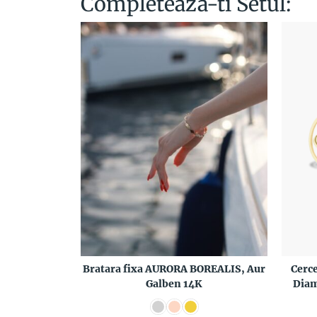
Completeaza-ti Setul:
Bratara fixa AURORA BOREALIS, Aur
Cerc
Galben 14K
Diam