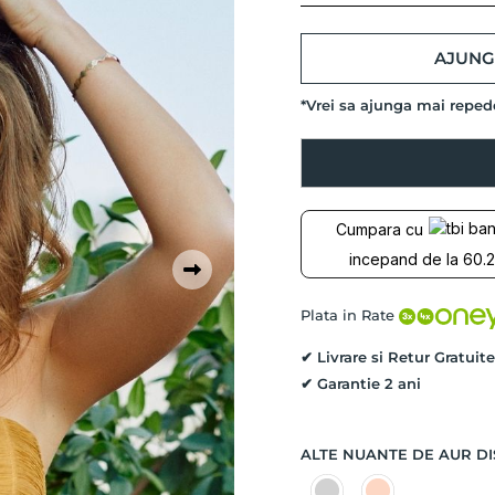
AJUNG 
*Vrei sa ajunga mai repe
Cantitate
Cercei
AURORA
BOREALIS,
Cumpara cu
Aur
incepand de la 60.2
Galben
14K
Plata in Rate
✔ Livrare si Retur Gratuite
✔ Garantie 2 ani
ALTE NUANTE DE AUR DI