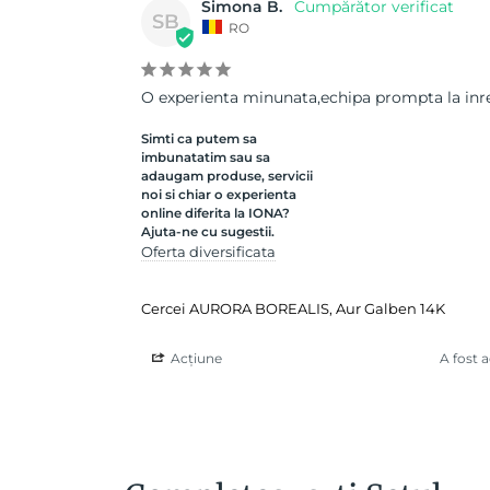
Simona B.
SB
RO
O experienta minunata,echipa prompta la inree
Simti ca putem sa
imbunatatim sau sa
adaugam produse, servicii
noi si chiar o experienta
online diferita la IONA?
Ajuta-ne cu sugestii.
Oferta diversificata
Cercei AURORA BOREALIS, Aur Galben 14K
Acțiune
A fost 