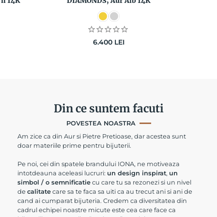
en 14K
DIAMONDS, Aur Alb 14K
6.400
LEI
Din ce suntem facuti
POVESTEA NOASTRA
Am zice ca din Aur si Pietre Pretioase, dar acestea sunt
doar materiile prime pentru bijuterii.
Pe noi, cei din spatele brandului IONA, ne motiveaza
intotdeauna aceleasi lucruri:
un design inspirat
,
un
simbol / o semnificatie
cu care tu sa rezonezi si un nivel
de
calitate
care sa te faca sa uiti ca au trecut ani si ani de
cand ai cumparat bijuteria. Credem ca diversitatea din
cadrul echipei noastre micute este cea care face ca