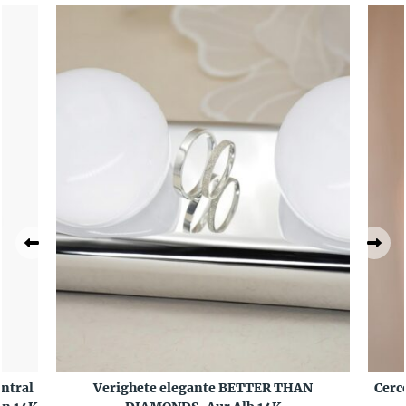
ntral
Verighete elegante BETTER THAN
Cerc