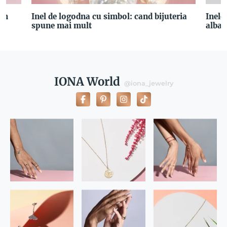
cum
Inel de logodna cu simbol: cand bijuteria
Inele
spune mai mult
albas
IONA World
@iona_jewelry